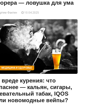
орера — ловушка для ума
ртем Фактин
10.04.2025
МЕДИЦИНА И ЗДОРОВЬЕ
 вреде курения: что
паснее — кальян, сигары,
евательный табак, IQOS
ли новомодные вейпы?