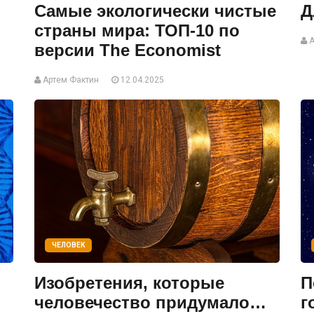
Самые экологически чистые
Д
страны мира: ТОП-10 по
А
версии The Economist
Артем Фактин
12.04.2025
ЧЕЛОВЕК
Изобретения, которые
П
человечество придумало…
г