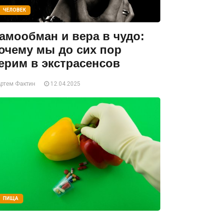
ЧЕЛОВЕК
амообман и вера в чудо:
очему мы до сих пор
ерим в экстрасенсов
ртем Фактин
12.04.2025
ПИЩА