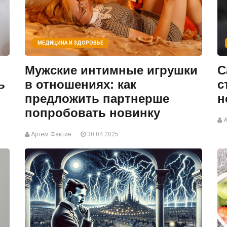
МЕДИЦИНА И ЗДОРОВЬЕ
Мужские интимные игрушки
С
ь
в отношениях: как
с
предложить партнерше
н
попробовать новинку
А
Артем Фактин
30.04.2025