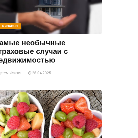
ФИНАНСЫ
амые необычные
траховые случаи с
едвижимостью
ртем Фактин
28.04.2025