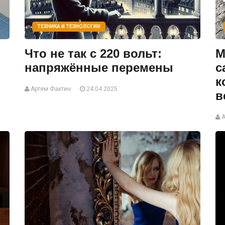
ТЕХНИКА И ТЕХНОЛОГИИ
Что не так с 220 вольт:
М
напряжённые перемены
с
к
Артем Фактин
24.04.2025
в
А