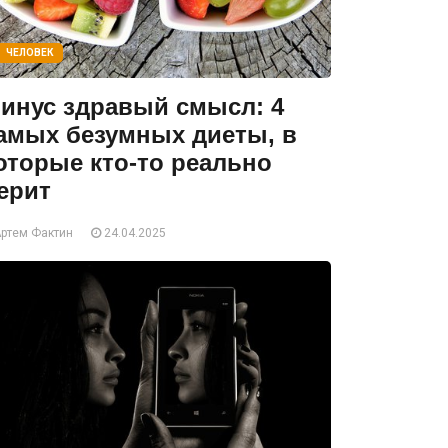
ЧЕЛОВЕК
инус здравый смысл: 4
амых безумных диеты, в
оторые кто-то реально
ерит
ртем Фактин
24.04.2025