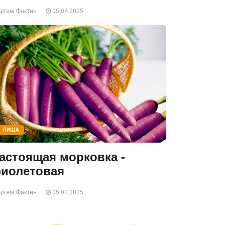
ртем Фактин
05.04.2025
ПИЩА
астоящая морковка -
иолетовая
ртем Фактин
05.04.2025