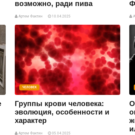
возможно, ради пива
Ф
Артем Фактин
10.04.2025
А
ЧЕЛОВЕК
е
Группы крови человека:
О
эволюция, особенности и
о
характер
ж
и
Артем Фактин
05.04.2025