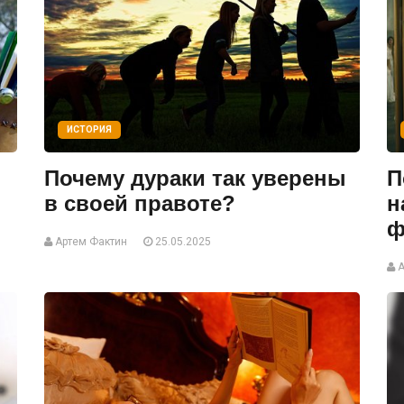
ИСТОРИЯ
Почему дураки так уверены
П
в своей правоте?
н
ф
Артем Фактин
25.05.2025
А