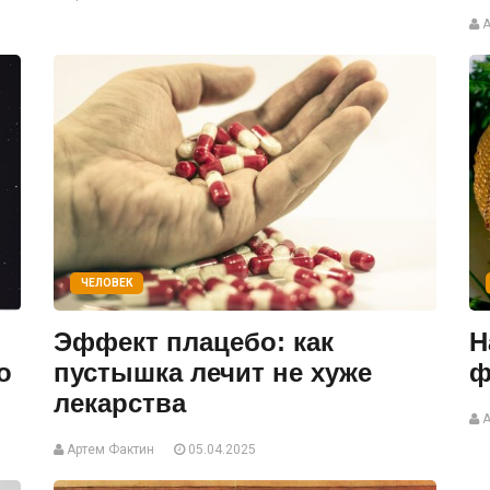
А
ЧЕЛОВЕК
Эффект плацебо: как
Н
о
пустышка лечит не хуже
ф
лекарства
А
Артем Фактин
05.04.2025