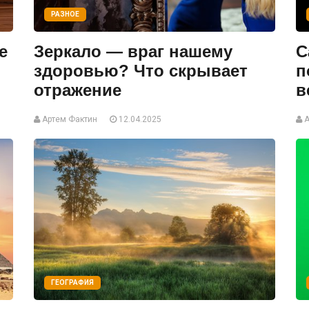
РАЗНОЕ
е
Зеркало — враг нашему
С
здоровью? Что скрывает
п
отражение
в
Артем Фактин
12.04.2025
А
ГЕОГРАФИЯ