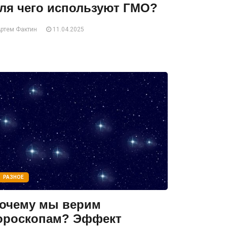
ля чего используют ГМО?
ртем Фактин
11.04.2025
РАЗНОЕ
очему мы верим
ороскопам? Эффект