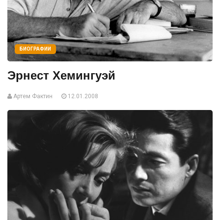
БИОГРАФИИ
Эрнест Хемингуэй
Артем Фактин
12.01.2008