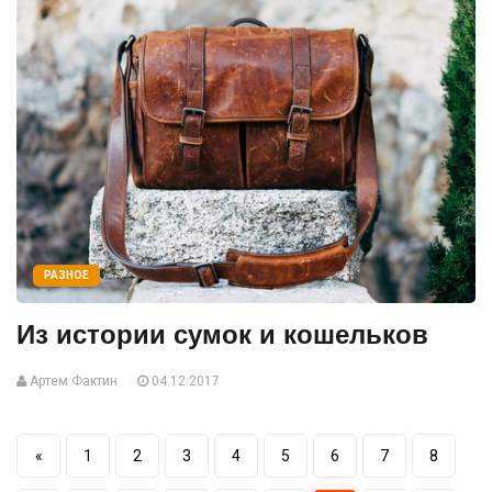
РАЗНОЕ
Из истории сумок и кошельков
Артем Фактин
04.12.2017
«
1
2
3
4
5
6
7
8