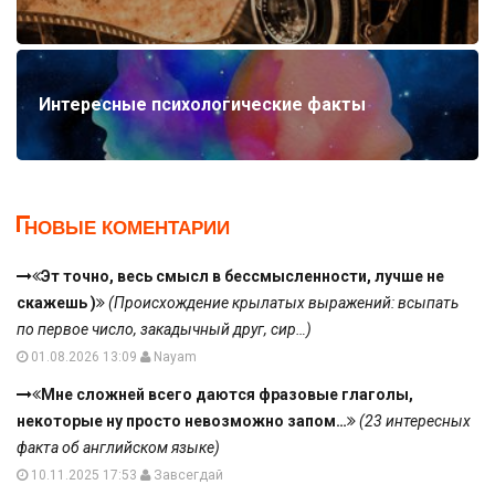
Интересные психологические факты
НОВЫЕ КОМЕНТАРИИ
Эт точно, весь смысл в бессмысленности, лучше не
скажешь )
(Происхождение крылатых выражений: всыпать
по первое число, закадычный друг, сир…)
01.08.2026 13:09
Nayam
Мне сложней всего даются фразовые глаголы,
некоторые ну просто невозможно запом…
(23 интересных
факта об английском языке)
10.11.2025 17:53
Завсегдай