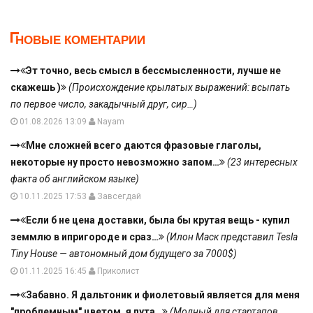
НОВЫЕ КОМЕНТАРИИ
Эт точно, весь смысл в бессмысленности, лучше не
скажешь )
(Происхождение крылатых выражений: всыпать
по первое число, закадычный друг, сир…)
01.08.2026 13:09
Nayam
Мне сложней всего даются фразовые глаголы,
некоторые ну просто невозможно запом…
(23 интересных
факта об английском языке)
10.11.2025 17:53
Завсегдай
Если б не цена доставки, была бы крутая вещь - купил
земмлю в ипригороде и сраз…
(Илон Маск представил Tesla
Tiny House — автономный дом будущего за 7000$)
01.11.2025 16:45
Приколист
Забавно. Я дальтоник и фиолетовый является для меня
"проблемным" цветом, я пута…
(Модный для стартапов