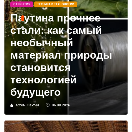
ОТКРЫТИЯ
ТЕХНИКА И ТЕХНОЛОГИИ
Паутина прочнее
стали: как самый
необычный
материал природы
становится
технологией
будущего
Артем Фактин
06.08.2026