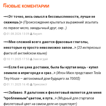
НОВЫЕ КОМЕНТАРИИ
Эт точно, весь смысл в бессмысленности, лучше не
скажешь )
(Происхождение крылатых выражений: всыпать
по первое число, закадычный друг, сир…)
01.08.2026 13:09
Nayam
Мне сложней всего даются фразовые глаголы,
некоторые ну просто невозможно запом…
(23 интересных
факта об английском языке)
10.11.2025 17:53
Завсегдай
Если б не цена доставки, была бы крутая вещь - купил
земмлю в ипригороде и сраз…
(Илон Маск представил Tesla
Tiny House — автономный дом будущего за 7000$)
01.11.2025 16:45
Приколист
Забавно. Я дальтоник и фиолетовый является для меня
"проблемным" цветом, я пута…
(Модный для стартапов
фиолетовый цвет на самом деле не существует)