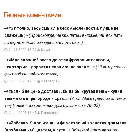
НОВЫЕ КОМЕНТАРИИ
Эт точно, весь смысл в бессмысленности, лучше не
скажешь )
(Происхождение крылатых выражений: всыпать
по первое число, закадычный друг, сир…)
01.08.2026 13:09
Nayam
Мне сложней всего даются фразовые глаголы,
некоторые ну просто невозможно запом…
(23 интересных
факта об английском языке)
10.11.2025 17:53
Завсегдай
Если б не цена доставки, была бы крутая вещь - купил
земмлю в ипригороде и сраз…
(Илон Маск представил Tesla
Tiny House — автономный дом будущего за 7000$)
01.11.2025 16:45
Приколист
Забавно. Я дальтоник и фиолетовый является для меня
"проблемным" цветом, я пута…
(Модный для стартапов