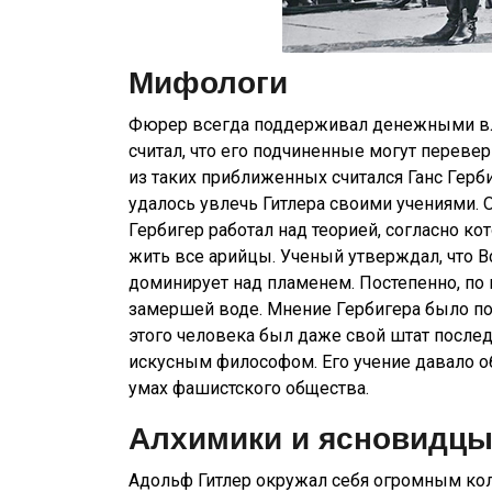
Мифологи
Фюрер всегда поддерживал денежными вло
считал, что его подчиненные могут переве
из таких приближенных считался Ганс Гер
удалось увлечь Гитлера своими учениями. 
Гербигер работал над теорией, согласно к
жить все арийцы. Ученый утверждал, что Вс
доминирует над пламенем. Постепенно, по 
замершей воде. Мнение Гербигера было п
этого человека был даже свой штат послед
искусным философом. Его учение давало о
умах фашистского общества.
Алхимики и ясновидц
Адольф Гитлер окружал себя огромным кол