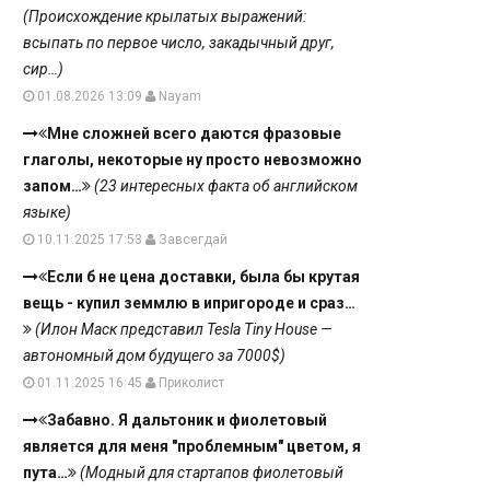
(Происхождение крылатых выражений:
всыпать по первое число, закадычный друг,
сир…)
01.08.2026 13:09
Nayam
Мне сложней всего даются фразовые
глаголы, некоторые ну просто невозможно
запом…
(23 интересных факта об английском
языке)
10.11.2025 17:53
Завсегдай
Если б не цена доставки, была бы крутая
вещь - купил земмлю в ипригороде и сраз…
(Илон Маск представил Tesla Tiny House —
автономный дом будущего за 7000$)
01.11.2025 16:45
Приколист
Забавно. Я дальтоник и фиолетовый
является для меня "проблемным" цветом, я
пута…
(Модный для стартапов фиолетовый