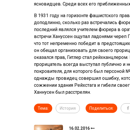
ясновидцев. Среди всех его приближенных
В 1931 году на горизонте фашистского прав
доподлинно, сколько раз встречались фюрер
последний являлся учителем фюрера в ора
встречи Хануссен ощупал ладонями череп Г
что тот непременно победит в предстоящи
он обещал организовать для своего прориц
оказался прав, Гитлер стал рейхканцлером.
прорицатель всегда выступал публично и н
покровителя, для которого был персоной 
однажды провидец совершил ошибку, котор
сожжении здания Рейхстага и гибели своег
Ханнусен был расстрелян.
Тема:
История
Поделиться:
16.02.2016