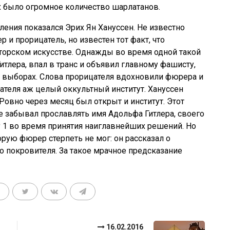
 было огромное количество шарлатанов.
ления показался Эрих Ян Хануссен. Не известно
 и прорицатель, но известен тот факт, что
торском искусстве. Однажды во время одной такой
итлера, впал в транс и объявил главному фашисту,
х выборах. Слова прорицателя вдохновили фюрера и
ателя аж целый оккультный институт. Хануссен
 Ровно через месяц был открыт и институт. Этот
е забывал прославлять имя Адольфа Гитлера, своего
№ 1 во время принятия наиглавнейших решений. Но
ую фюрер стерпеть не мог: он рассказал о
о покровителя. За такое мрачное предсказание
16.02.2016