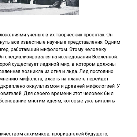
жениями ученых в их творческих проектах. Он
рнуть все известные научные представления. Одним
бигер, работавший мифологом. Этому человеку
Он специализировался на исследовании Вселенной.
оторой существует ледяной мир, в котором должны
еленная возникла из огня и льда. Лед постоянно
мнению мифолога, власть на планете перейдет
одкреплено оккультизмом и древней мифологией. У
ователей. Для своего времени этот человек был
боснование многим идеям, которые уже витали в
ы
ичеством алхимиков, прорицателей будущего,