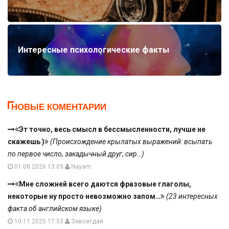
Интересные психологические факты
НОВЫЕ КОМЕНТАРИИ
Эт точно, весь смысл в бессмысленности, лучше не
скажешь )
(Происхождение крылатых выражений: всыпать
по первое число, закадычный друг, сир…)
01.08.2026 13:09
Nayam
Мне сложней всего даются фразовые глаголы,
некоторые ну просто невозможно запом…
(23 интересных
факта об английском языке)
10.11.2025 17:53
Завсегдай