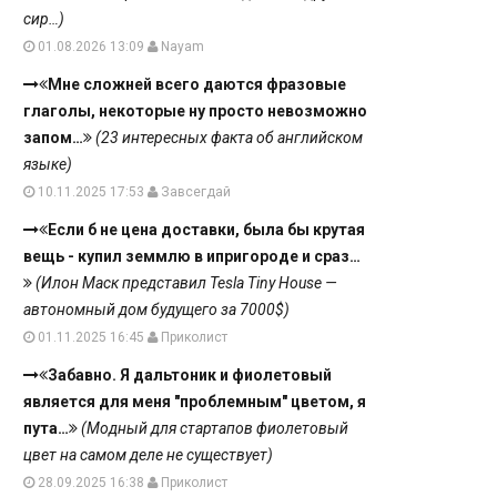
сир…)
01.08.2026 13:09
Nayam
Мне сложней всего даются фразовые
глаголы, некоторые ну просто невозможно
запом…
(23 интересных факта об английском
языке)
10.11.2025 17:53
Завсегдай
Если б не цена доставки, была бы крутая
вещь - купил земмлю в ипригороде и сраз…
(Илон Маск представил Tesla Tiny House —
автономный дом будущего за 7000$)
01.11.2025 16:45
Приколист
Забавно. Я дальтоник и фиолетовый
является для меня "проблемным" цветом, я
пута…
(Модный для стартапов фиолетовый
цвет на самом деле не существует)
28.09.2025 16:38
Приколист