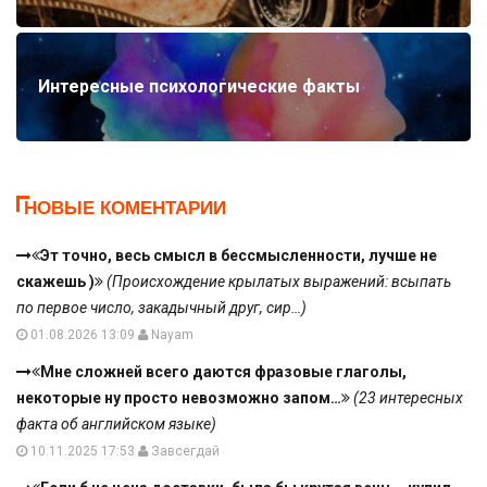
Интересные психологические факты
НОВЫЕ КОМЕНТАРИИ
Эт точно, весь смысл в бессмысленности, лучше не
скажешь )
(Происхождение крылатых выражений: всыпать
по первое число, закадычный друг, сир…)
01.08.2026 13:09
Nayam
Мне сложней всего даются фразовые глаголы,
некоторые ну просто невозможно запом…
(23 интересных
факта об английском языке)
10.11.2025 17:53
Завсегдай