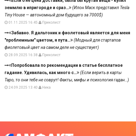
Если б не цена доставки, была бы крутая вещь - купил
земмлю в ипригороде и сраз…
(Илон Маск представил Tesla
Tiny House — автономный дом будущего за 7000$)
01.11.2025 16:45
Приколист
Забавно. Я дальтоник и фиолетовый является для меня
"проблемным" цветом, я пута…
(Модный для стартапов
фиолетовый цвет на самом деле не существует)
28.09.2025 16:38
Приколист
Попробовала по рекомендации в статье бесплатное
гадание. Удивилась, как много с…
(Если верить в карты
Таро, то они тебе не соврут! Факты, мифы и психология гадан…)
24.09.2025 13:40
Ника