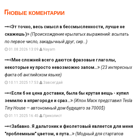
НОВЫЕ КОМЕНТАРИИ
Эт точно, весь смысл в бессмысленности, лучше не
скажешь )
(Происхождение крылатых выражений: всыпать
по первое число, закадычный друг, сир…)
01.08.2026 13:09
Nayam
Мне сложней всего даются фразовые глаголы,
некоторые ну просто невозможно запом…
(23 интересных
факта об английском языке)
10.11.2025 17:53
Завсегдай
Если б не цена доставки, была бы крутая вещь - купил
земмлю в ипригороде и сраз…
(Илон Маск представил Tesla
Tiny House — автономный дом будущего за 7000$)
01.11.2025 16:45
Приколист
Забавно. Я дальтоник и фиолетовый является для меня
"проблемным" цветом, я пута…
(Модный для стартапов