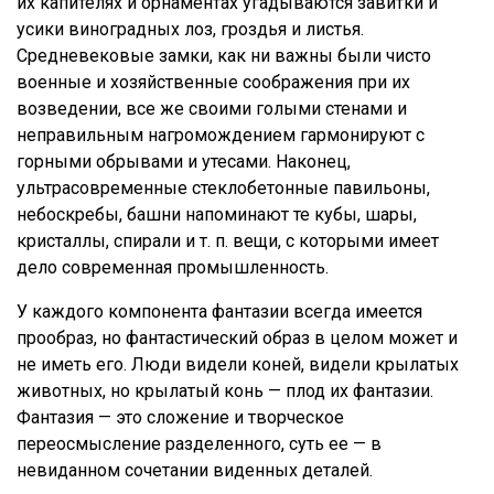
их капителях и орнаментах угадываются завитки и
усики виноградных лоз, гроздья и листья.
Средневековые замки, как ни важны были чисто
военные и хозяйственные соображения при их
возведении, все же своими голыми стенами и
неправильным нагромождением гармонируют с
горными обрывами и утесами. Наконец,
ультрасовременные стеклобетонные павильоны,
небоскребы, башни напоминают те кубы, шары,
кристаллы, спирали и т. п. вещи, с которыми имеет
дело современная промышленность.
У каждого компонента фантазии всегда имеется
прообраз, но фантастический образ в целом может и
не иметь его. Люди видели коней, видели крылатых
животных, но крылатый конь — плод их фантазии.
Фантазия — это сложение и творческое
переосмысление разделенного, суть ее — в
невиданном сочетании виденных деталей.