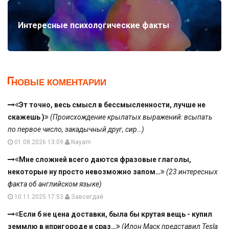
Интересные психологические факты
НОВЫЕ КОМЕНТАРИИ
Эт точно, весь смысл в бессмысленности, лучше не
скажешь )
(Происхождение крылатых выражений: всыпать
по первое число, закадычный друг, сир…)
01.08.2026 13:09
Nayam
Мне сложней всего даются фразовые глаголы,
некоторые ну просто невозможно запом…
(23 интересных
факта об английском языке)
10.11.2025 17:53
Завсегдай
Если б не цена доставки, была бы крутая вещь - купил
земмлю в ипригороде и сраз…
(Илон Маск представил Tesla