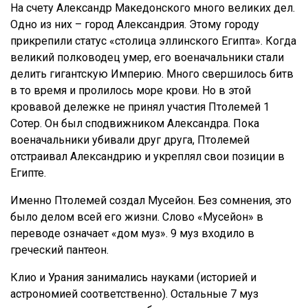
На счету Александр Македонского много великих дел.
Одно из них – город Александрия. Этому городу
прикрепили статус «столица эллинского Египта». Когда
великий полководец умер, его военачальники стали
делить гигантскую Империю. Много свершилось битв
в то время и пролилось море крови. Но в этой
кровавой дележке не принял участия Птолемей 1
Сотер. Он был сподвижником Александра. Пока
военачальники убивали друг друга, Птолемей
отстраивал Александрию и укреплял свои позиции в
Египте.
Именно Птолемей создал Мусейон. Без сомнения, это
было делом всей его жизни. Слово «Мусейон» в
переводе означает «дом муз». 9 муз входило в
греческий пантеон.
Клио и Урания занимались науками (историей и
астрономией соответственно). Остальные 7 муз