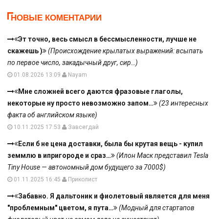
НОВЫЕ КОМЕНТАРИИ
Эт точно, весь смысл в бессмысленности, лучше не
скажешь )
(Происхождение крылатых выражений: всыпать
по первое число, закадычный друг, сир…)
01.08.2026 13:09
Nayam
Мне сложней всего даются фразовые глаголы,
некоторые ну просто невозможно запом…
(23 интересных
факта об английском языке)
10.11.2025 17:53
Завсегдай
Если б не цена доставки, была бы крутая вещь - купил
земмлю в ипригороде и сраз…
(Илон Маск представил Tesla
Tiny House — автономный дом будущего за 7000$)
01.11.2025 16:45
Приколист
Забавно. Я дальтоник и фиолетовый является для меня
"проблемным" цветом, я пута…
(Модный для стартапов