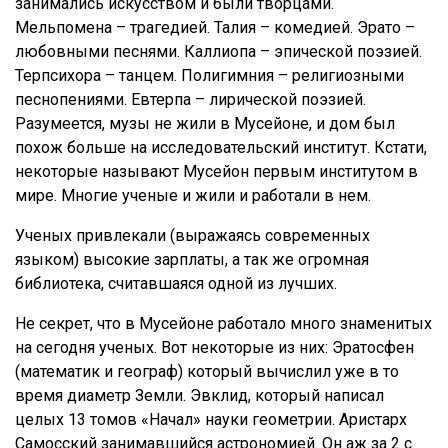
занимались искусством и были творцами.
Мельпомена – трагедией. Талия – комедией. Эрато –
любовными песнями. Каллиопа – эпической поэзией.
Терпсихора – танцем. Полигимния – религиозными
песнопениями. Евтерпа – лирической поэзией.
Разумеется, музы не жили в Мусейоне, и дом был
похож больше на исследовательский институт. Кстати,
некоторые называют Мусейон первым институтом в
мире. Многие ученые и жили и работали в нем.
Ученых привлекали (выражаясь современных
языком) высокие зарплаты, а так же огромная
библиотека, считавшаяся одной из лучших.
Не секрет, что в Мусейоне работало много знаменитых
на сегодня ученых. Вот некоторые из них: Эратосфен
(математик и географ) который вычислил уже в то
время диаметр Земли. Эвклид, который написал
целых 13 томов «Начал» науки геометрии. Аристарх
Самосский занимавшийся астрономией. Он аж за 2 с