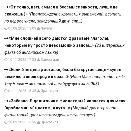
Эт точно, весь смысл в бессмысленности, лучше не
скажешь )
(Происхождение крылатых выражений: всыпать
по первое число, закадычный друг, сир…)
01.08.2026 13:09
Nayam
Мне сложней всего даются фразовые глаголы,
некоторые ну просто невозможно запом…
(23 интересных
факта об английском языке)
10.11.2025 17:53
Завсегдай
Если б не цена доставки, была бы крутая вещь - купил
земмлю в ипригороде и сраз…
(Илон Маск представил Tesla
Tiny House — автономный дом будущего за 7000$)
01.11.2025 16:45
Приколист
Забавно. Я дальтоник и фиолетовый является для меня
"проблемным" цветом, я пута…
(Модный для стартапов
фиолетовый цвет на самом деле не существует)
28.09.2025 16:38
Приколист