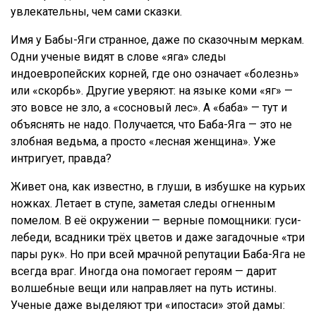
увлекательны, чем сами сказки.
Имя у Бабы-Яги странное, даже по сказочным меркам.
Одни ученые видят в слове «яга» следы
индоевропейских корней, где оно означает «болезнь»
или «скорбь». Другие уверяют: на языке коми «яг» —
это вовсе не зло, а «сосновый лес». А «баба» — тут и
объяснять не надо. Получается, что Баба-Яга — это не
злобная ведьма, а просто «лесная женщина». Уже
интригует, правда?
Живет она, как известно, в глуши, в избушке на курьих
ножках. Летает в ступе, заметая следы огненным
помелом. В её окружении — верные помощники: гуси-
лебеди, всадники трёх цветов и даже загадочные «три
пары рук». Но при всей мрачной репутации Баба-Яга не
всегда враг. Иногда она помогает героям — дарит
волшебные вещи или направляет на путь истины.
Ученые даже выделяют три «ипостаси» этой дамы: