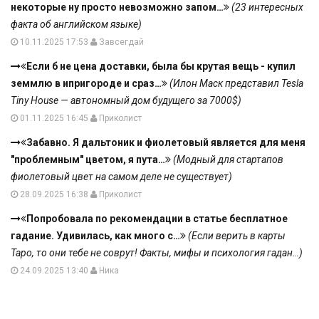
некоторые ну просто невозможно запом…
(23 интересных
факта об английском языке)
10.11.2025 17:53
Завсегдай
Если б не цена доставки, была бы крутая вещь - купил
земмлю в ипригороде и сраз…
(Илон Маск представил Tesla
Tiny House — автономный дом будущего за 7000$)
01.11.2025 16:45
Приколист
Забавно. Я дальтоник и фиолетовый является для меня
"проблемным" цветом, я пута…
(Модный для стартапов
фиолетовый цвет на самом деле не существует)
28.09.2025 16:38
Приколист
Попробовала по рекомендации в статье бесплатное
гадание. Удивилась, как много с…
(Если верить в карты
Таро, то они тебе не соврут! Факты, мифы и психология гадан…)
24.09.2025 13:40
Ника