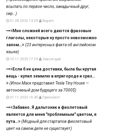
всыпать по первое число, закадычный друг,
сир…)
01.08.2026 13:09
Nayam
Мне сложней всего даются фразовые
глаголы, некоторые ну просто невозможно
запом…
(23 интересных факта об английском
языке)
10.11.2025 17:53
Завсегдай
Если б не цена доставки, была бы крутая
вещь - купил земмлю в ипригороде и сраз…
(Илон Маск представил Tesla Tiny House —
автономный дом будущего за 7000$)
01.11.2025 16:45
Приколист
Забавно. Я дальтоник и фиолетовый
является для меня "проблемным" цветом, я
пута…
(Модный для стартапов фиолетовый
цвет на самом деле не существует)