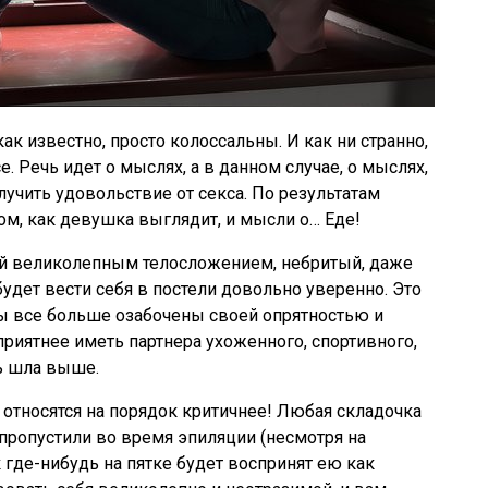
ак известно, просто колоссальны. И как ни странно,
е. Речь идет о мыслях, а в данном случае, о мыслях,
учить удовольствие от секса. По результатам
ом, как девушка выглядит, и мысли о… Еде!
ий великолепным телосложением, небритый, даже
удет вести себя в постели довольно уверенно. Это
ы все больше озабочены своей опрятностью и
приятнее иметь партнера ухоженного, спортивного,
чь шла выше.
относятся на порядок критичнее! Любая складочка
 пропустили во время эпиляции (несмотря на
 где-нибудь на пятке будет воспринят ею как