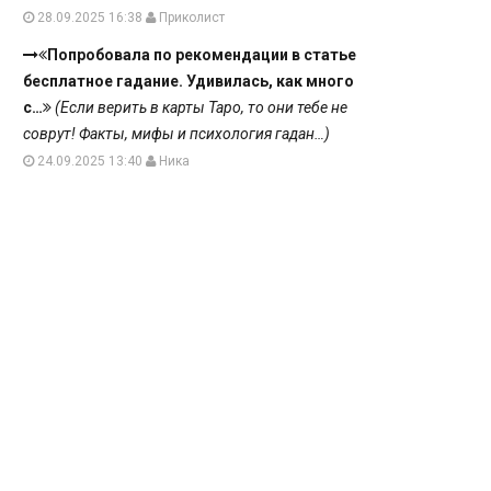
28.09.2025 16:38
Приколист
Попробовала по рекомендации в статье
бесплатное гадание. Удивилась, как много
с…
(Если верить в карты Таро, то они тебе не
соврут! Факты, мифы и психология гадан…)
24.09.2025 13:40
Ника