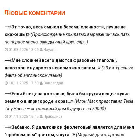
НОВЫЕ КОМЕНТАРИИ
Эт точно, весь смысл в бессмысленности, лучше не
скажешь )
(Происхождение крылатых выражений: всыпать
по первое число, закадычный друг, сир…)
01.08.2026 13:09
Nayam
Мне сложней всего даются фразовые глаголы,
некоторые ну просто невозможно запом…
(23 интересных
факта об английском языке)
10.11.2025 17:53
Завсегдай
Если б не цена доставки, была бы крутая вещь - купил
земмлю в ипригороде и сраз…
(Илон Маск представил Tesla
Tiny House — автономный дом будущего за 7000$)
01.11.2025 16:45
Приколист
Забавно. Я дальтоник и фиолетовый является для меня
"проблемным" цветом, я пута…
(Модный для стартапов