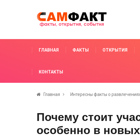
ГЛАВНАЯ
ФАКТЫ
ОТКРЫТИЯ
КОНТАКТЫ
Главная
Интересны факты о развлечениях
Почему стоит учас
особенно в новых