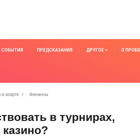
СОБЫТИЯ
ПРЕДСКАЗАНИЯ
ДРУГОЕ
О ПРОЕ
 и азарте
Финансы
твовать в турнирах,
 казино?