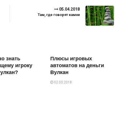
05.04.2018
Там, где говорят камни
но знать
Плюсы игровых
щему игроку
автоматов на деньги
Вулкан?
Вулкан
02.03.2018