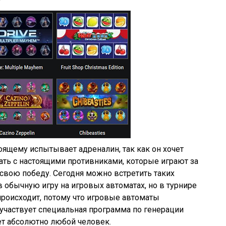
ящему испытывает адреналин, так как он хочет
ать с настоящими противниками, которые играют за
свою победу. Сегодня можно встретить таких
 обычную игру на игровых автоматах, но в турнире
происходит, потому что игровые автоматы
 участвует специальная программа по генерации
ет абсолютно любой человек.