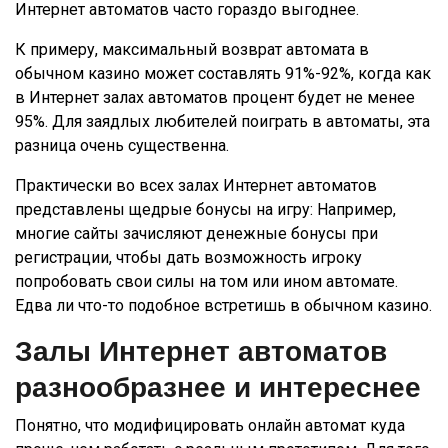
Интернет автоматов часто гораздо выгоднее.
К примеру, максимальный возврат автомата в
обычном казино может составлять 91%-92%, когда как
в Интернет залах автоматов процент будет не менее
95%. Для заядлых любителей поиграть в автоматы, эта
разница очень существенна.
Практически во всех залах Интернет автоматов
представлены щедрые бонусы на игру: Например,
многие сайты зачисляют денежные бонусы при
регистрации, чтобы дать возможность игроку
попробовать свои силы на том или ином автомате.
Едва ли что-то подобное встретишь в обычном казино.
Залы Интернет автоматов
разнообразнее и интереснее
Понятно, что модифицировать онлайн автомат куда