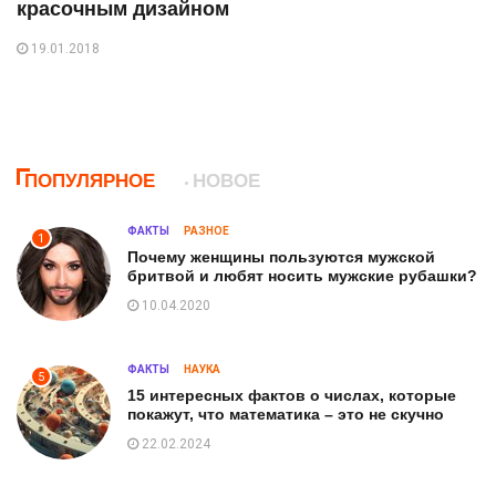
красочным дизайном
19.01.2018
ПОПУЛЯРНОЕ
НОВОЕ
ФАКТЫ
РАЗНОЕ
1
Почему женщины пользуются мужской
бритвой и любят носить мужские рубашки?
10.04.2020
ФАКТЫ
НАУКА
5
15 интересных фактов о числах, которые
покажут, что математика – это не скучно
22.02.2024