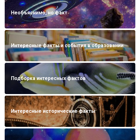
Необъяснимо, но факт
Интересные факты и события в образовании
Подборка интересных фактов
Интересные исторические факты