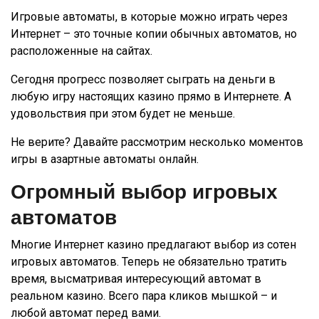
Игровые автоматы, в которые можно играть через
Интернет – это точные копии обычных автоматов, но
расположенные на сайтах.
Сегодня прогресс позволяет сыграть на деньги в
любую игру настоящих казино прямо в Интернете. А
удовольствия при этом будет не меньше.
Не верите? Давайте рассмотрим несколько моментов
игры в азартные автоматы онлайн.
Огромный выбор игровых
автоматов
Многие Интернет казино предлагают выбор из сотен
игровых автоматов. Теперь не обязательно тратить
время, высматривая интересующий автомат в
реальном казино. Всего пара кликов мышкой – и
любой автомат перед вами.