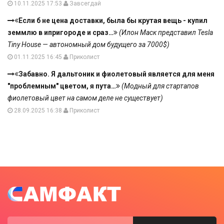
10.11.2025 17:53
Завсегдай
Если б не цена доставки, была бы крутая вещь - купил
земмлю в ипригороде и сраз…
(Илон Маск представил Tesla
Tiny House — автономный дом будущего за 7000$)
01.11.2025 16:45
Приколист
Забавно. Я дальтоник и фиолетовый является для меня
"проблемным" цветом, я пута…
(Модный для стартапов
фиолетовый цвет на самом деле не существует)
28.09.2025 16:38
Приколист