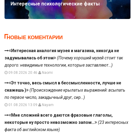
Интересные психологические факты
НОВЫЕ КОМЕНТАРИИ
Интересная аналогия музея и магазина, никогда не
задумывалась об этом
(Почему хороший музей стоит так
дорого: невидимые технологии, которые заставляют…)
09.08.2026 20:46
Naomi
Эт точно, весь смысл в бессмысленности, лучше не
скажешь )
(Происхождение крылатых выражений: всыпать
по первое число, закадычный друг, сир…)
01.08.2026 13:09
Nayam
Мне сложней всего даются фразовые глаголы,
некоторые ну просто невозможно запом…
(23 интересных
факта об английском языке)