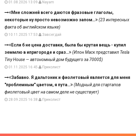
01.08.2026 13:09
Nayam
Мне сложней всего даются фразовые глаголы,
некоторые ну просто невозможно запом…
(23 интересных
факта об английском языке)
10.11.2025 17:53
Завсегдай
Если б не цена доставки, была бы крутая вещь - купил
земмлю в ипригороде и сраз…
(Илон Маск представил Tesla
Tiny House — автономный дом будущего за 7000$)
01.11.2025 16:45
Приколист
Забавно. Я дальтоник и фиолетовый является для меня
"проблемным" цветом, я пута…
(Модный для стартапов
фиолетовый цвет на самом деле не существует)
28.09.2025 16:38
Приколист