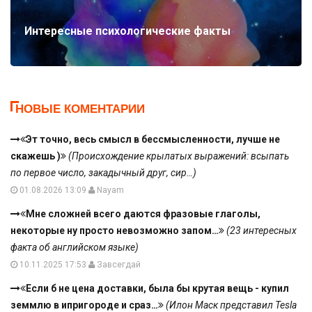
Интересные психологические факты
НОВЫЕ КОМЕНТАРИИ
Эт точно, весь смысл в бессмысленности, лучше не
скажешь )
(Происхождение крылатых выражений: всыпать
по первое число, закадычный друг, сир…)
01.08.2026 13:09
Nayam
Мне сложней всего даются фразовые глаголы,
некоторые ну просто невозможно запом…
(23 интересных
факта об английском языке)
10.11.2025 17:53
Завсегдай
Если б не цена доставки, была бы крутая вещь - купил
земмлю в ипригороде и сраз…
(Илон Маск представил Tesla