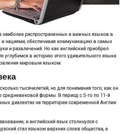
из наиболее распространенных и важных языков в
и и нациями, обеспечивая коммуникацию в самых
ауки и развлечений. Но как английский приобрел
 углубимся в историю этого удивительного языка
новления мировым языком.
века
колько тысячелетий, но для понимания того, как он
о средневековой формы. В период с 5-го по 11-й
чных диалектах на территории современной Англии
воевание, и английский язык столкнулся с
узский стал языком верхних слоев общества, а