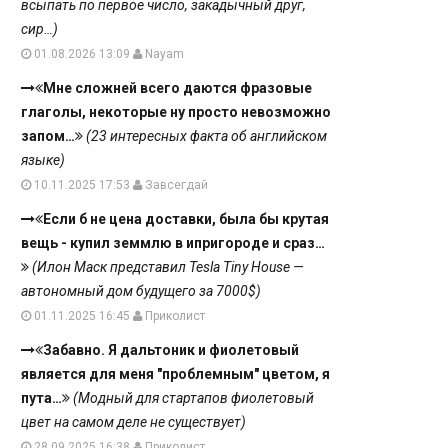
всыпать по первое число, закадычный друг,
сир…)
01.08.2026 13:09
Nayam
Мне сложней всего даются фразовые
глаголы, некоторые ну просто невозможно
запом…
(23 интересных факта об английском
языке)
10.11.2025 17:53
Завсегдай
Если б не цена доставки, была бы крутая
вещь - купил земмлю в ипригороде и сраз…
(Илон Маск представил Tesla Tiny House —
автономный дом будущего за 7000$)
01.11.2025 16:45
Приколист
Забавно. Я дальтоник и фиолетовый
является для меня "проблемным" цветом, я
пута…
(Модный для стартапов фиолетовый
цвет на самом деле не существует)
28.09.2025 16:38
Приколист