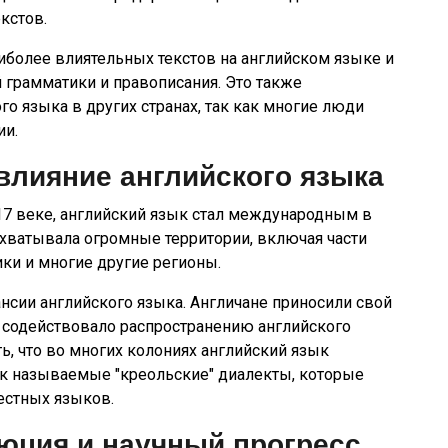
кстов.
иболее влиятельных текстов на английском языке и
 грамматики и правописания. Это также
о языка в других странах, так как многие люди
ии.
влияние английского языка
17 веке, английский язык стал международным в
хватывала огромные территории, включая части
ки и многие другие регионы.
нсии английского языка. Англичане приносили свой
то содействовало распространению английского
, что во многих колониях английский язык
ак называемые "креольские" диалекты, которые
естных языков.
юция и научный прогресс