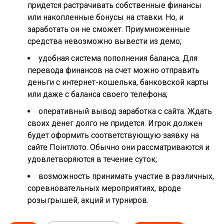
придется растрачивать собственные финансы
или накопленные бонусы на ставки. Но, и
заработать он не сможет. Приумноженные
средства невозможно вывести из демо;
удобная система пополнения баланса. Для
перевода финансов на счет можно отправить
деньги с интернет-кошелька, банковской карты
или даже с баланса своего телефона;
оперативный вывод заработка с сайта. Ждать
своих денег долго не придется. Игрок должен
будет оформить соответствующую заявку на
сайте Поінтлото. Обычно они рассматриваются и
удовлетворяются в течение суток;
возможность принимать участие в различных,
соревновательных мероприятиях, вроде
розыгрышей, акций и турниров.