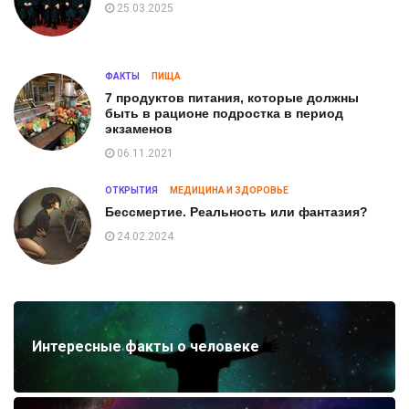
25.03.2025
ФАКТЫ
ПИЩА
7 продуктов питания, которые должны
быть в рационе подростка в период
экзаменов
06.11.2021
ОТКРЫТИЯ
МЕДИЦИНА И ЗДОРОВЬЕ
Бессмертие. Реальность или фантазия?
24.02.2024
Интересные факты о человеке