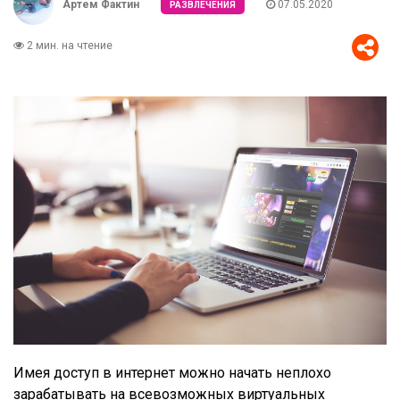
Артем Фактин
07.05.2020
РАЗВЛЕЧЕНИЯ
2 мин. на чтение
Имея доступ в интернет можно начать неплохо
зарабатывать на всевозможных виртуальных