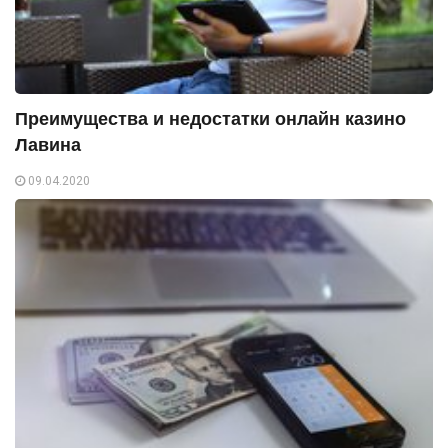
Преимущества и недостатки онлайн казино
Лавина
09.04.2020