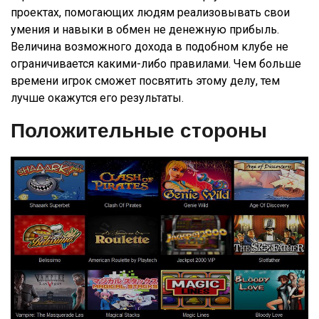
проектах, помогающих людям реализовывать свои
умения и навыки в обмен не денежную прибыль.
Величина возможного дохода в подобном клубе не
ограничивается какими-либо правилами. Чем больше
времени игрок сможет посвятить этому делу, тем
лучше окажутся его результаты.
Положительные стороны