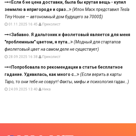
Если б не цена доставки, была бы крутая вещь - купил
земмлю в ипригороде и сраз…
(Илон Маск представил Tesla
Tiny House — автономный дом будущего за 7000$)
01.11.2025 16:45
Приколист
Забавно. Я дальтоник и фиолетовый является для меня
"проблемным" цветом, я пута…
(Модный для стартапов
фиолетовый цвет на самом деле не существует)
28.09.2025 16:38
Приколист
Попробовала по рекомендации в статье бесплатное
гадание. Удивилась, как много с…
(Если верить в карты
Таро, то они тебе не соврут! Факты, мифы и психология гадан…)
24.09.2025 13:40
Ника