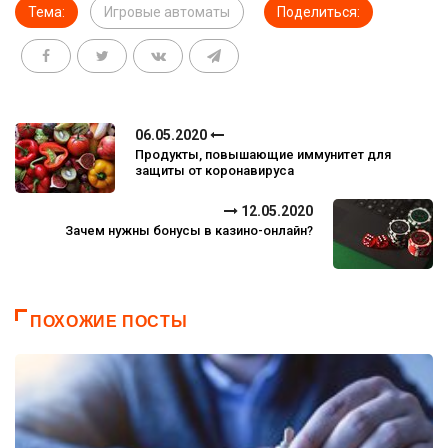
Тема:
Игровые автоматы
Поделиться:
06.05.2020
Продукты, повышающие иммунитет для
защиты от коронавируса
12.05.2020
Зачем нужны бонусы в казино-онлайн?
ПОХОЖИЕ ПОСТЫ