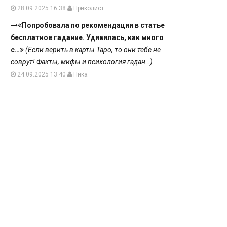
28.09.2025 16:38
Приколист
Попробовала по рекомендации в статье
бесплатное гадание. Удивилась, как много
с…
(Если верить в карты Таро, то они тебе не
соврут! Факты, мифы и психология гадан…)
24.09.2025 13:40
Ника