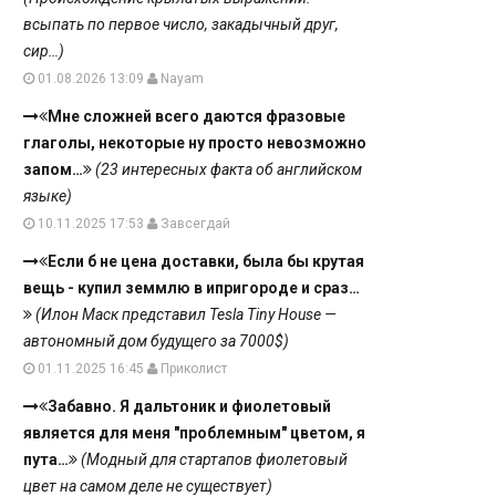
всыпать по первое число, закадычный друг,
сир…)
01.08.2026 13:09
Nayam
Мне сложней всего даются фразовые
глаголы, некоторые ну просто невозможно
запом…
(23 интересных факта об английском
языке)
10.11.2025 17:53
Завсегдай
Если б не цена доставки, была бы крутая
вещь - купил земмлю в ипригороде и сраз…
(Илон Маск представил Tesla Tiny House —
автономный дом будущего за 7000$)
01.11.2025 16:45
Приколист
Забавно. Я дальтоник и фиолетовый
является для меня "проблемным" цветом, я
пута…
(Модный для стартапов фиолетовый
цвет на самом деле не существует)