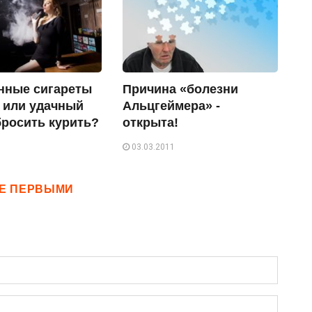
нные сигареты
Причина «болезни
у или удачный
Альцгеймера» -
бросить курить?
открыта!
03.03.2011
ТЕ ПЕРВЫМИ