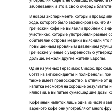
употребляя кофе в не больших количества
заболеваний, а это в свою очередь благот
В новом эксперименте, который проводили
ходе, которого было зафиксировано, что 8
греческий кофе не выявили проблем с энд
участниках, которые употребляли разные с
обитателей острова медики выяснили, что 
повышенным кровяным давлением улучшил
Греческие ученые с уверенностью утвержд
дольше, нежели другие жители Европы.
Один из ученых Герасимос Сиасос, проком
богат на антиоксиданты и полифенолы, при
также имеет превосходство, в отличие от 
напитка несмотря на хорошие результаты 
иллюзий, а выпитые сумасшедшие дозы ко
Кофейный напиток лишь одна из частей за
вареного кофе они употребляют много фру