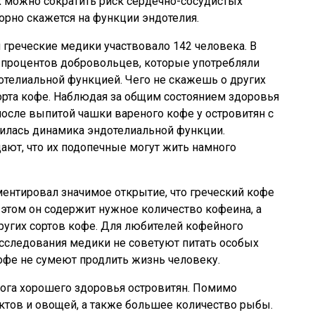
х можно сократить риск сердечно-сосудистых
ворно скажется на функции эндотелия.
 греческие медики участвовало 142 человека. В
7 процентов добровольцев, которые употребляли
отелиальной функцией. Чего не скажешь о других
орта кофе. Наблюдая за общим состоянием здоровья
после выпитой чашки вареного кофе у островитян с
ась динамика эндотелиальной функции.
ают, что их подопечные могут жить намного
ментировал значимое открытие, что греческий кофе
 этом он содержит нужное количество кофеина, а
других сортов кофе. Для любителей кофейного
исследования медики не советуют питать особых
фе не сумеют продлить жизнь человеку.
лога хорошего здоровья островитян. Помимо
ктов и овощей, а также большее количество рыбы.