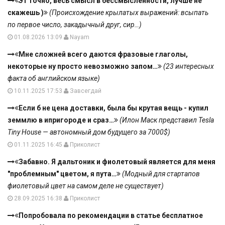
Эт точно, весь смысл в бессмысленности, лучше не
скажешь )
(Происхождение крылатых выражений: всыпать
по первое число, закадычный друг, сир…)
01.08.2026 13:09
Nayam
Мне сложней всего даются фразовые глаголы,
некоторые ну просто невозможно запом…
(23 интересных
факта об английском языке)
10.11.2025 17:53
Завсегдай
Если б не цена доставки, была бы крутая вещь - купил
земмлю в ипригороде и сраз…
(Илон Маск представил Tesla
Tiny House — автономный дом будущего за 7000$)
01.11.2025 16:45
Приколист
Забавно. Я дальтоник и фиолетовый является для меня
"проблемным" цветом, я пута…
(Модный для стартапов
фиолетовый цвет на самом деле не существует)
28.09.2025 16:38
Приколист
Попробовала по рекомендации в статье бесплатное