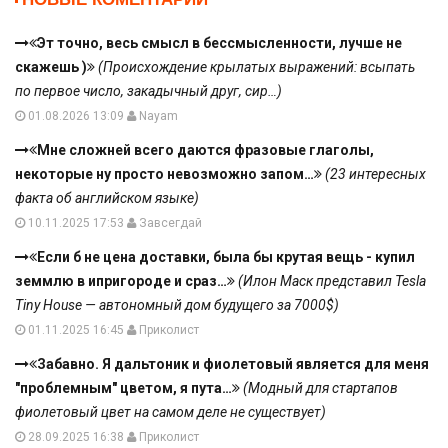
Эт точно, весь смысл в бессмысленности, лучше не
скажешь )
(Происхождение крылатых выражений: всыпать
по первое число, закадычный друг, сир…)
01.08.2026 13:09
Nayam
Мне сложней всего даются фразовые глаголы,
некоторые ну просто невозможно запом…
(23 интересных
факта об английском языке)
10.11.2025 17:53
Завсегдай
Если б не цена доставки, была бы крутая вещь - купил
земмлю в ипригороде и сраз…
(Илон Маск представил Tesla
Tiny House — автономный дом будущего за 7000$)
01.11.2025 16:45
Приколист
Забавно. Я дальтоник и фиолетовый является для меня
"проблемным" цветом, я пута…
(Модный для стартапов
фиолетовый цвет на самом деле не существует)
28.09.2025 16:38
Приколист