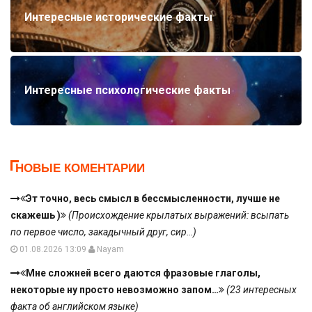
Интересные исторические факты
Интересные психологические факты
НОВЫЕ КОМЕНТАРИИ
Эт точно, весь смысл в бессмысленности, лучше не
скажешь )
(Происхождение крылатых выражений: всыпать
по первое число, закадычный друг, сир…)
01.08.2026 13:09
Nayam
Мне сложней всего даются фразовые глаголы,
некоторые ну просто невозможно запом…
(23 интересных
факта об английском языке)