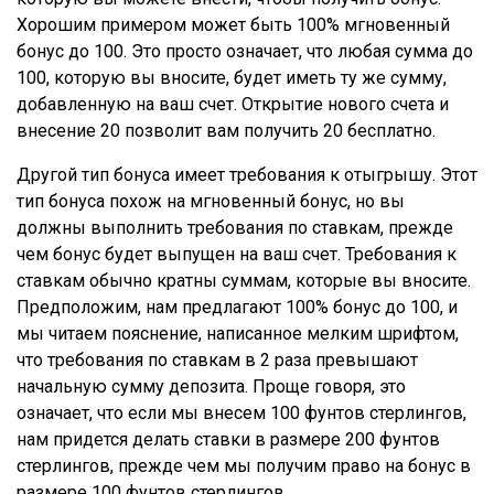
Хорошим примером может быть 100% мгновенный
бонус до 100. Это просто означает, что любая сумма до
100, которую вы вносите, будет иметь ту же сумму,
добавленную на ваш счет. Открытие нового счета и
внесение 20 позволит вам получить 20 бесплатно.
Другой тип бонуса имеет требования к отыгрышу. Этот
тип бонуса похож на мгновенный бонус, но вы
должны выполнить требования по ставкам, прежде
чем бонус будет выпущен на ваш счет. Требования к
ставкам обычно кратны суммам, которые вы вносите.
Предположим, нам предлагают 100% бонус до 100, и
мы читаем пояснение, написанное мелким шрифтом,
что требования по ставкам в 2 раза превышают
начальную сумму депозита. Проще говоря, это
означает, что если мы внесем 100 фунтов стерлингов,
нам придется делать ставки в размере 200 фунтов
стерлингов, прежде чем мы получим право на бонус в
размере 100 фунтов стерлингов.