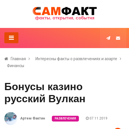
Главная
Интересны факты о развлечениях и азарте
Финансы
Бонусы казино
русский Вулкан
Артем Фактин
07.11.2019
РАЗВЛЕЧЕНИЯ