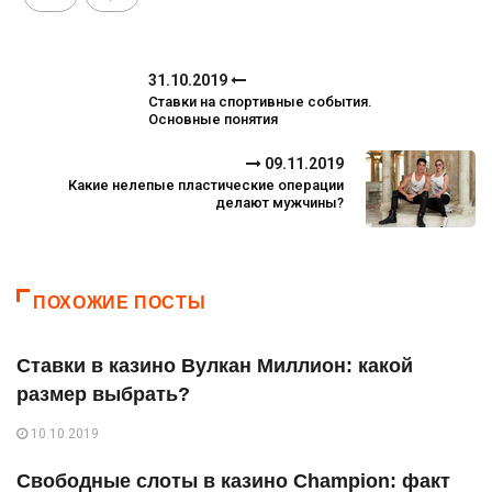
31.10.2019
Ставки на спортивные события.
Основные понятия
09.11.2019
Какие нелепые пластические операции
делают мужчины?
ПОХОЖИЕ ПОСТЫ
Ставки в казино Вулкан Миллион: какой
размер выбрать?
10.10.2019
Свободные слоты в казино Champion: факт