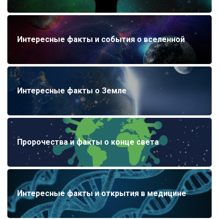
Интересные факты и события о вселенной
Интересные факты о Земле
Пророчества и факты о конце света
Интересные факты и открытия в медицине