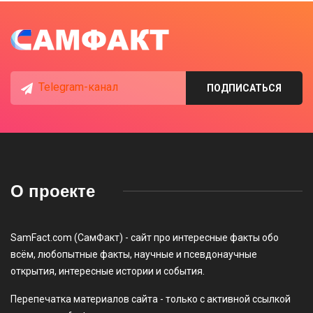
Telegram-канал
ПОДПИСАТЬСЯ
О проекте
SamFact.com (СамФакт) - сайт про интересные факты обо
всём, любопытные факты, научные и псевдонаучные
открытия, интересные истории и события.
Перепечатка материалов сайта - только с активной ссылкой