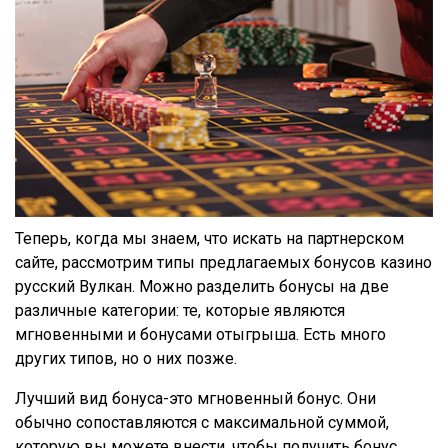
Теперь, когда мы знаем, что искать на партнерском
сайте, рассмотрим типы предлагаемых бонусов казино
русский Вулкан. Можно разделить бонусы на две
различные категории: те, которые являются
мгновенными и бонусами отыгрыша. Есть много
других типов, но о них позже.
Лучший вид бонуса-это мгновенный бонус. Они
обычно сопоставляются с максимальной суммой,
которую вы можете внести, чтобы получить бонус.