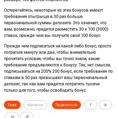
Остерегайтесь, некоторые из этих бонусов имеют
требования отыгрыша в 30 раз больше
первоначальной суммы депозита. Это означает, что
вам, возможно, придется разместить 30 х 100 (3000)
ставок, прежде чем вы получите свой 100 бонус.
Прежде чем подписаться на какой-либо бонус, просто
потратьте минуту или две, чтобы внимательно
прочитать условия, чтобы вы точно знали, какие
требования предъявляются к бонусу. Так, нет смысла
подписываться на 200% 200 бонус, если требования по
ставкам в 50 раз превышают ваш первоначальный
депозит, так как вам придётся потратить тысячи
только для того, чтобы освободить бонус.
Тема:
Финансы
Поделиться: