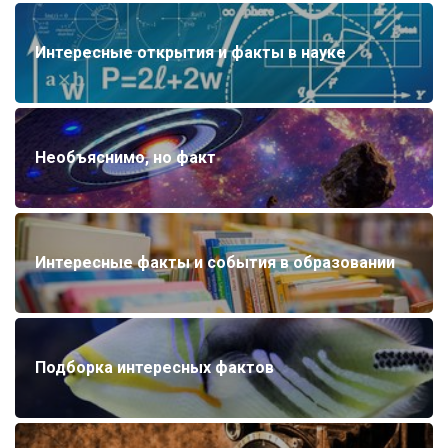
Интересные открытия и факты в науке
Необъяснимо, но факт
Интересные факты и события в образовании
Подборка интересных фактов