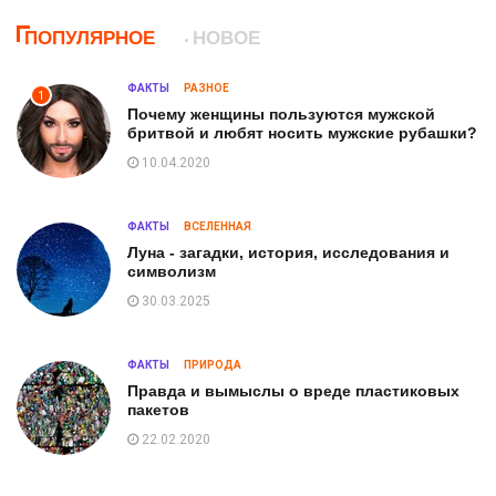
ПОПУЛЯРНОЕ
НОВОЕ
ФАКТЫ
РАЗНОЕ
1
Почему женщины пользуются мужской
бритвой и любят носить мужские рубашки?
10.04.2020
ФАКТЫ
ВСЕЛЕННАЯ
Луна - загадки, история, исследования и
символизм
30.03.2025
ФАКТЫ
ПРИРОДА
Правда и вымыслы о вреде пластиковых
пакетов
22.02.2020