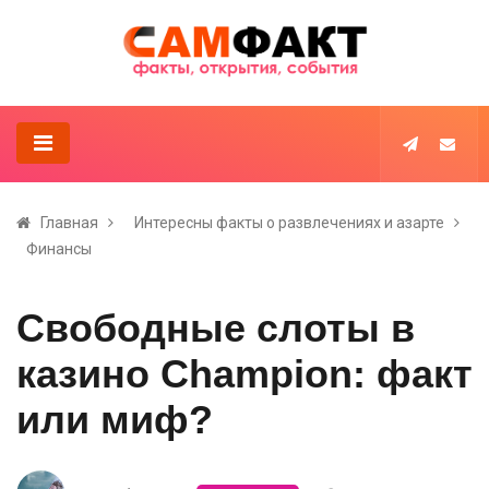
Главная
Интересны факты о развлечениях и азарте
Финансы
Свободные слоты в
казино Champion: факт
или миф?