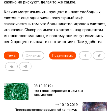
казино не рискуют, делая то же самое.
Казино могут изменить процент выплат свободных
слотов – еще один очень популярный миф
заключается в том, что большинство игроков считают,
что казино Champion имеют контроль над процентом
выплат слот-машины, и поэтому они могут изменить
свой процент выплат в соответствии с Там удобства.
Тема:
Финансы
Поделиться:
08.10.2019
Что такое нейронаука и чем она
занимается?
10.10.2019
Пространственно временной континуум