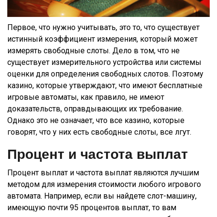
Первое, что нужно учитывать, это то, что существует
истинный коэффициент измерения, который может
измерять свободные слоты. Дело в том, что не
существует измерительного устройства или системы
оценки для определения свободных слотов. Поэтому
казино, которые утверждают, что имеют бесплатные
игровые автоматы, как правило, не имеют
доказательств, оправдывающих их требование.
Однако это не означает, что все казино, которые
говорят, что у них есть свободные слоты, все лгут.
Процент и частота выплат
Процент выплат и частота выплат являются лучшим
методом для измерения стоимости любого игрового
автомата. Например, если вы найдете слот-машину,
имеющую почти 95 процентов выплат, то вам