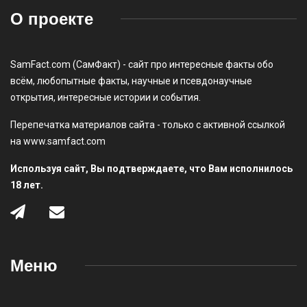
О проекте
SamFact.com (СамФакт) - сайт про интересные факты обо
всём, любопытные факты, научные и псевдонаучные
открытия, интересные истории и события.
Перепечатка материалов сайта - только с активной ссылкой
на www.samfact.com
Используя сайт, Вы подтверждаете, что Вам исполнилось
18 лет.
Меню