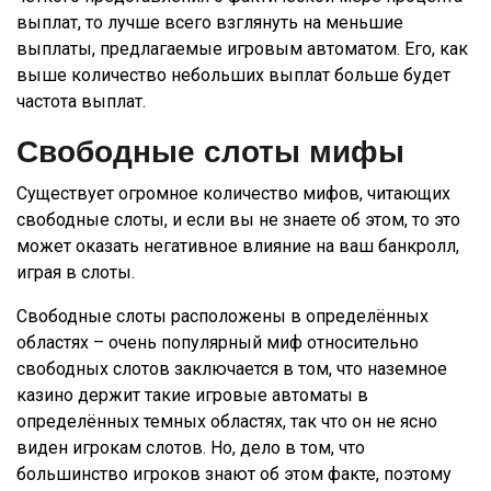
выплат, то лучше всего взглянуть на меньшие
выплаты, предлагаемые игровым автоматом. Его, как
выше количество небольших выплат больше будет
частота выплат.
Свободные слоты мифы
Существует огромное количество мифов, читающих
свободные слоты, и если вы не знаете об этом, то это
может оказать негативное влияние на ваш банкролл,
играя в слоты.
Свободные слоты расположены в определённых
областях – очень популярный миф относительно
свободных слотов заключается в том, что наземное
казино держит такие игровые автоматы в
определённых темных областях, так что он не ясно
виден игрокам слотов. Но, дело в том, что
большинство игроков знают об этом факте, поэтому