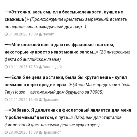
Эт точно, весь смысл в бессмысленности, лучше не
скажешь )
(Происхождение крылатых выражений: всыпать
по первое число, закадычный друг, сир…)
01.08.2026 13:09
Nayam
Мне сложней всего даются фразовые глаголы,
некоторые ну просто невозможно запом…
(23 интересных
факта об английском языке)
10.11.2025 17:53
Завсегдай
Если б не цена доставки, была бы крутая вещь - купил
земмлю в ипригороде и сраз…
(Илон Маск представил Tesla
Tiny House — автономный дом будущего за 7000$)
01.11.2025 16:45
Приколист
Забавно. Я дальтоник и фиолетовый является для меня
"проблемным" цветом, я пута…
(Модный для стартапов
фиолетовый цвет на самом деле не существует)
28.09.2025 16:38
Приколист