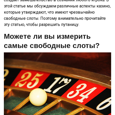
этой статье мы обсуждаем различные аспекты казино,
которые утверждают, что имеют чрезвычайно
свободные слоты. Поэтому внимательно прочитайте
эту статью, чтобы разрешить путаницу.
Можете ли вы измерить
самые свободные слоты?