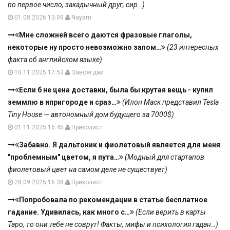
по первое число, закадычный друг, сир…)
01.08.2026 13:09
Nayam
Мне сложней всего даются фразовые глаголы,
некоторые ну просто невозможно запом…
(23 интересных
факта об английском языке)
10.11.2025 17:53
Завсегдай
Если б не цена доставки, была бы крутая вещь - купил
земмлю в ипригороде и сраз…
(Илон Маск представил Tesla
Tiny House — автономный дом будущего за 7000$)
01.11.2025 16:45
Приколист
Забавно. Я дальтоник и фиолетовый является для меня
"проблемным" цветом, я пута…
(Модный для стартапов
фиолетовый цвет на самом деле не существует)
28.09.2025 16:38
Приколист
Попробовала по рекомендации в статье бесплатное
гадание. Удивилась, как много с…
(Если верить в карты
Таро, то они тебе не соврут! Факты, мифы и психология гадан…)