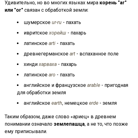
Удивительно, но во многих языках мира
корень "ar"
или "or"
связан с обработкой земли:
шумерское
ur-ru
- пахать
ивритское
хорейш
- пахарь
латинское
arti
- пахать
древнегерманское
art
- вспаханное поле
хинди
харваха
- пахарь
латинское
aro
- пахать
английское и французское
arable
- пригодная
для обработки земля
английское
earth
, немецкое
erde
- земля
Таким образом, даже слово «ариец» в древнем
понимании означало
землепашца
, а не то, что позже
ему приписывали.