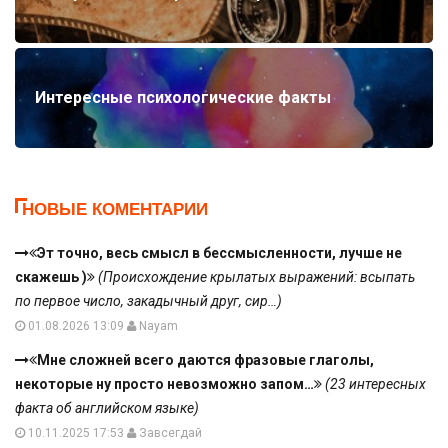
Интересные психологические факты
НОВЫЕ КОМЕНТАРИИ
Эт точно, весь смысл в бессмысленности, лучше не
скажешь )
(Происхождение крылатых выражений: всыпать
по первое число, закадычный друг, сир…)
01.08.2026 13:09
Nayam
Мне сложней всего даются фразовые глаголы,
некоторые ну просто невозможно запом…
(23 интересных
факта об английском языке)
10.11.2025 17:53
Завсегдай