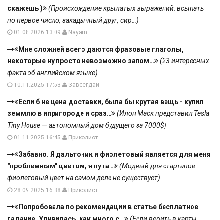
скажешь )
(Происхождение крылатых выражений: всыпать
по первое число, закадычный друг, сир…)
01.08.2026 13:09
Nayam
Мне сложней всего даются фразовые глаголы,
некоторые ну просто невозможно запом…
(23 интересных
факта об английском языке)
10.11.2025 17:53
Завсегдай
Если б не цена доставки, была бы крутая вещь - купил
земмлю в ипригороде и сраз…
(Илон Маск представил Tesla
Tiny House — автономный дом будущего за 7000$)
01.11.2025 16:45
Приколист
Забавно. Я дальтоник и фиолетовый является для меня
"проблемным" цветом, я пута…
(Модный для стартапов
фиолетовый цвет на самом деле не существует)
28.09.2025 16:38
Приколист
Попробовала по рекомендации в статье бесплатное
гадание. Удивилась, как много с…
(Если верить в карты