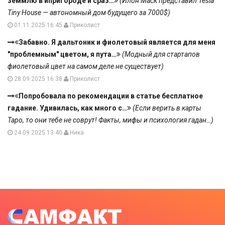
земмлю в ипригороде и сраз…
(Илон Маск представил Tesla
Tiny House — автономный дом будущего за 7000$)
01.11.2025 16:45
Приколист
Забавно. Я дальтоник и фиолетовый является для меня
"проблемным" цветом, я пута…
(Модный для стартапов
фиолетовый цвет на самом деле не существует)
28.09.2025 16:38
Приколист
Попробовала по рекомендации в статье бесплатное
гадание. Удивилась, как много с…
(Если верить в карты
Таро, то они тебе не соврут! Факты, мифы и психология гадан…)
24.09.2025 13:40
Ника