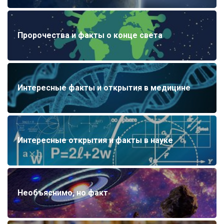
Пророчества и факты о конце света
Интересные факты и открытия в медицине
Интересные открытия и факты в науке
Необъяснимо, но факт