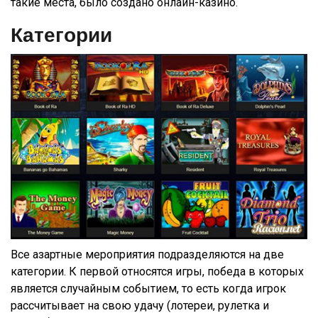
такие места, было создано онлайн-казино.
Категории
Все азартные мероприятия подразделяются на две
категории. К первой относятся игры, победа в которых
является случайным событием, то есть когда игрок
рассчитывает на свою удачу (лотереи, рулетка и