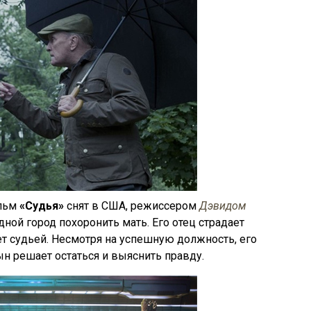
ильм
«Судья»
снят в США, режиссером
Дэвидом
дной город похоронить мать. Его отец страдает
ет судьей. Несмотря на успешную должность, его
н решает остаться и выяснить правду.