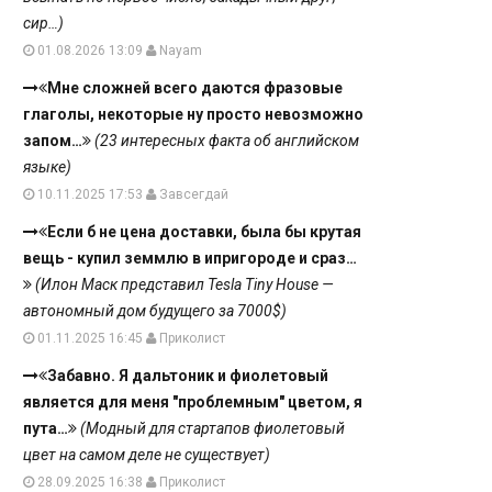
сир…)
01.08.2026 13:09
Nayam
Мне сложней всего даются фразовые
глаголы, некоторые ну просто невозможно
запом…
(23 интересных факта об английском
языке)
10.11.2025 17:53
Завсегдай
Если б не цена доставки, была бы крутая
вещь - купил земмлю в ипригороде и сраз…
(Илон Маск представил Tesla Tiny House —
автономный дом будущего за 7000$)
01.11.2025 16:45
Приколист
Забавно. Я дальтоник и фиолетовый
является для меня "проблемным" цветом, я
пута…
(Модный для стартапов фиолетовый
цвет на самом деле не существует)
28.09.2025 16:38
Приколист