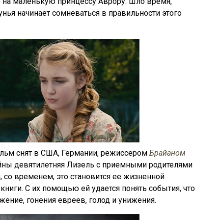
е на маленькую принцессу Аврору. Шло время,
дунья начинает сомневаться в правильности этого
ильм снят в США, Германии, режиссером
Брайаном
ойны девятилетняя Лизель с приемными родителями
и, со временем, это становится ее жизненной
книги. С их помощью ей удается понять события, что
жение, гонения евреев, голод и унижения.