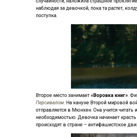
случайности, наложила страшное прокляти
наблюдая за девочкой, пока та растет, кол
поступка.
Второе место занимает
«Воровка книг»
. Ф
Персивалом
. На кануне Второй мировой в
отправляется в Мюнхен. Она учится читать 
необходимостью. Девочка начинает красть 
происходят в стране – антифашистское дви