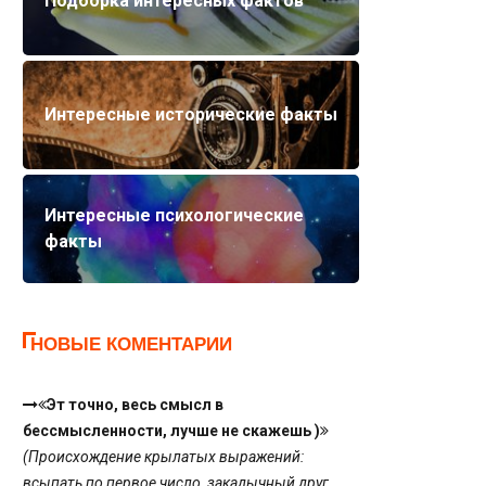
Подборка интересных фактов
Интересные исторические факты
Интересные психологические
факты
НОВЫЕ КОМЕНТАРИИ
Эт точно, весь смысл в
бессмысленности, лучше не скажешь )
(Происхождение крылатых выражений:
всыпать по первое число, закадычный друг,