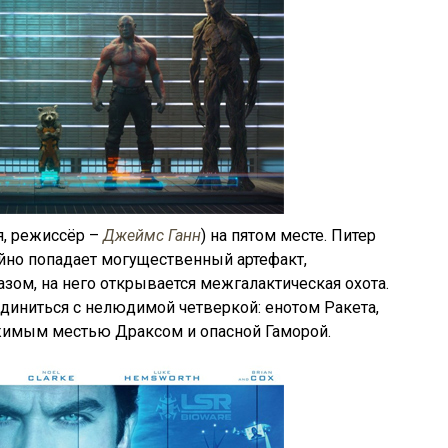
я, режиссёр –
Джеймс Ганн
) на пятом месте. Питер
айно попадает могущественный артефакт,
зом, на него открывается межгалактическая охота.
диниться с нелюдимой четверкой: енотом Ракета,
имым местью Драксом и опасной Гаморой.