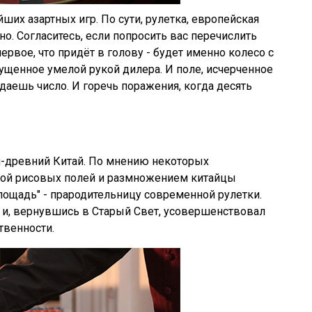
йших азартных игр. По сути, рулетка, европейская
о. Согласитесь, если попросить вас перечислить
рвое, что придёт в голову - будет именно колесо с
ущенное умелой рукой дилера. И поле, исчерченное
даешь число. И горечь поражения, когда десять
й-древний Китай. По мнению некоторых
кой рисовых полей и размножением китайцы
лощадь" - прародительницу современной рулетки.
 и, вернувшись в Старый Свет, усовершенствовал
твенности.