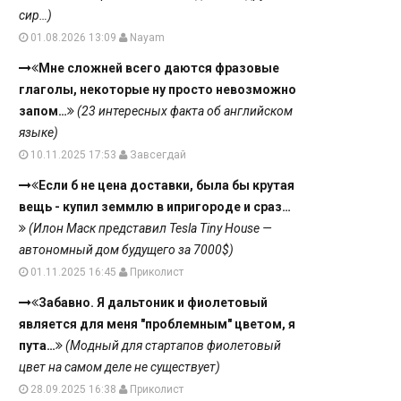
сир…)
01.08.2026 13:09
Nayam
Мне сложней всего даются фразовые
глаголы, некоторые ну просто невозможно
запом…
(23 интересных факта об английском
языке)
10.11.2025 17:53
Завсегдай
Если б не цена доставки, была бы крутая
вещь - купил земмлю в ипригороде и сраз…
(Илон Маск представил Tesla Tiny House —
автономный дом будущего за 7000$)
01.11.2025 16:45
Приколист
Забавно. Я дальтоник и фиолетовый
является для меня "проблемным" цветом, я
пута…
(Модный для стартапов фиолетовый
цвет на самом деле не существует)
28.09.2025 16:38
Приколист