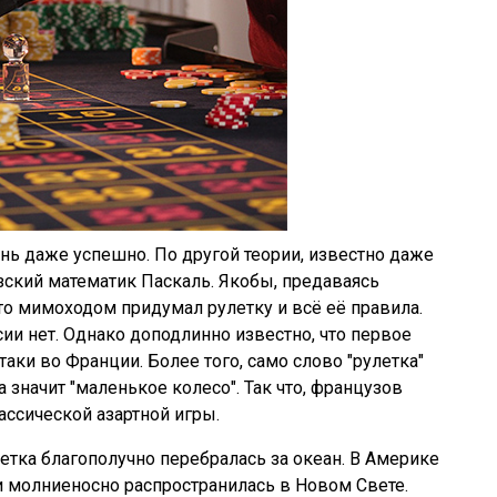
нь даже успешно. По другой теории, известно даже
зский математик Паскаль. Якобы, предаваясь
то мимоходом придумал рулетку и всё её правила.
и нет. Однако доподлинно известно, что первое
аки во Франции. Более того, само слово "рулетка"
ка значит "маленькое колесо". Так что, французов
ассической азартной игры.
етка благополучно перебралась за океан. В Америке
ти молниеносно распространилась в Новом Свете.