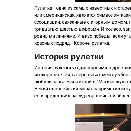
Рулетка - одна из самых известных и старе
или американская, является символом казин
ассоциации, связанные с игорным домом, пе
тридцатью шестью цифрами. И колесо, зап
ровными линиями. И вкус победы, если уга
красных подряд... Короче, рулетка.
История рулетки
История рулетки уходит корнями в древни
исследователей, в перерывах между убор
любили развлечься игрой в "Магическую п
Некий европейский монах заприметил игру
её и представил на суд европейской общес