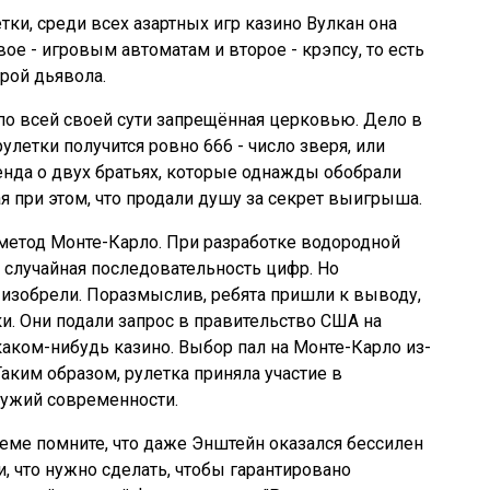
ки, среди всех азартных игр казино Вулкан она
вое - игровым автоматам и второе - крэпсу, то есть
грой дьявола.
, по всей своей сути запрещённая церковью. Дело в
рулетки получится ровно 666 - число зверя, или
генда о двух братьях, которые однажды обобрали
я при этом, что продали душу за секрет выигрыша.
метод Монте-Карло. При разработке водородной
случайная последовательность цифр. Но
 изобрели. Поразмыслив, ребята пришли к выводу,
ки. Они подали запрос в правительство США на
каком-нибудь казино. Выбор пал на Монте-Карло из-
аким образом, рулетка приняла участие в
ружий современности.
теме помните, что даже Энштейн оказался бессилен
, что нужно сделать, чтобы гарантировано