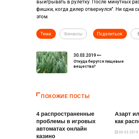
выигрывать в рулетку. После минутных раз
фишки, когда дилер отвернулся". Ни одна 
этом.
Тема:
Финансы
Поделиться:
30.03.2019
Откуда берутся пищевые
вещества?
ПОХОЖИЕ ПОСТЫ
4 распространенные
Азарт и
проблемы в игровых
как рас
автоматах онлайн
06.03.2019
казино