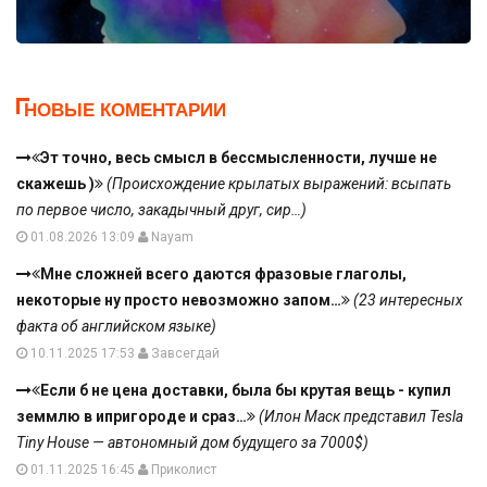
НОВЫЕ КОМЕНТАРИИ
Эт точно, весь смысл в бессмысленности, лучше не
скажешь )
(Происхождение крылатых выражений: всыпать
по первое число, закадычный друг, сир…)
01.08.2026 13:09
Nayam
Мне сложней всего даются фразовые глаголы,
некоторые ну просто невозможно запом…
(23 интересных
факта об английском языке)
10.11.2025 17:53
Завсегдай
Если б не цена доставки, была бы крутая вещь - купил
земмлю в ипригороде и сраз…
(Илон Маск представил Tesla
Tiny House — автономный дом будущего за 7000$)
01.11.2025 16:45
Приколист