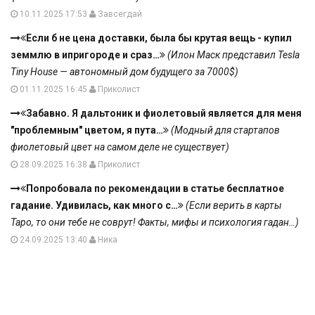
10.11.2025 17:53
Завсегдай
Если б не цена доставки, была бы крутая вещь - купил
земмлю в ипригороде и сраз…
(Илон Маск представил Tesla
Tiny House — автономный дом будущего за 7000$)
01.11.2025 16:45
Приколист
Забавно. Я дальтоник и фиолетовый является для меня
"проблемным" цветом, я пута…
(Модный для стартапов
фиолетовый цвет на самом деле не существует)
28.09.2025 16:38
Приколист
Попробовала по рекомендации в статье бесплатное
гадание. Удивилась, как много с…
(Если верить в карты
Таро, то они тебе не соврут! Факты, мифы и психология гадан…)
24.09.2025 13:40
Ника