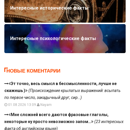
Интересные исторические факты
Интересные психологические факты
НОВЫЕ КОМЕНТАРИИ
Эт точно, весь смысл в бессмысленности, лучше не
скажешь )
(Происхождение крылатых выражений: всыпать
по первое число, закадычный друг, сир…)
01.08.2026 13:09
Nayam
Мне сложней всего даются фразовые глаголы,
некоторые ну просто невозможно запом…
(23 интересных
факта об английском языке)