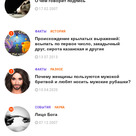
О чем говорит подпись
17.02.2007
ФАКТЫ
ИСТОРИЯ
1
Происхождение крылатых выражений:
всыпать по первое число, закадычный
друг, сирота казанская и другие
13.07.2013
ФАКТЫ
РАЗНОЕ
1
Почему женщины пользуются мужской
бритвой и любят носить мужские рубашки?
10.04.2020
СОБЫТИЯ
НАУКА
90
Лицо Бога
07.12.2007