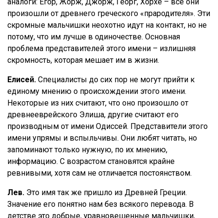
аналоги: Егор, Жорж, Джорж, Георг, Хорхе – все они
произошли от древнего греческого «прародителя». Эти
скромные мальчишки неохотно идут на контакт, но не
потому, что им лучше в одиночестве. Основная
проблема представителей этого имени – излишняя
скромность, которая мешает им в жизни.
Елисей.
Специалисты до сих пор не могут прийти к
единому мнению о происхождении этого имени.
Некоторые из них считают, что оно произошло от
древнееврейского Элиша, другие считают его
производным от имени Одиссей. Представители этого
имени упрямы и вспыльчивы. Они любят читать, но
запоминают только нужную, по их мнению,
информацию. С возрастом становятся крайне
ревнивыми, хотя сам не отличается постоянством.
Лев.
Это имя так же пришло из Древней Греции.
Значение его понятно нам без всякого перевода. В
детстве это добрые, уравновешенные мальчишки,