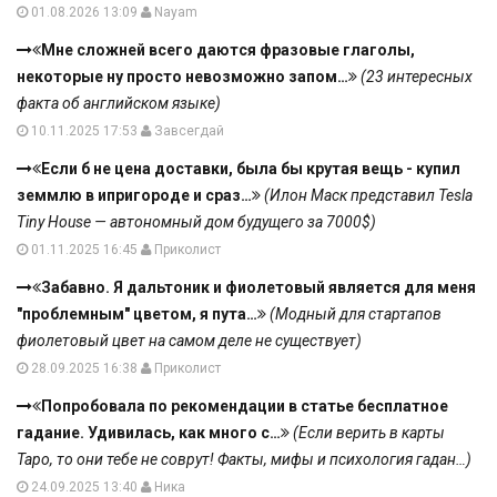
01.08.2026 13:09
Nayam
Мне сложней всего даются фразовые глаголы,
некоторые ну просто невозможно запом…
(23 интересных
факта об английском языке)
10.11.2025 17:53
Завсегдай
Если б не цена доставки, была бы крутая вещь - купил
земмлю в ипригороде и сраз…
(Илон Маск представил Tesla
Tiny House — автономный дом будущего за 7000$)
01.11.2025 16:45
Приколист
Забавно. Я дальтоник и фиолетовый является для меня
"проблемным" цветом, я пута…
(Модный для стартапов
фиолетовый цвет на самом деле не существует)
28.09.2025 16:38
Приколист
Попробовала по рекомендации в статье бесплатное
гадание. Удивилась, как много с…
(Если верить в карты
Таро, то они тебе не соврут! Факты, мифы и психология гадан…)
24.09.2025 13:40
Ника