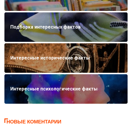
Подборка интересных фактов
Интересные исторические факты
Интересные психологические факты
НОВЫЕ КОМЕНТАРИИ