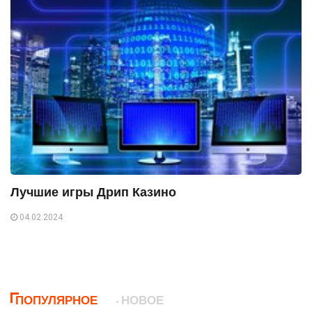
Лучшие игры Дрип Казино
04.02.2024
ПОПУЛЯРНОЕ
НОВОЕ