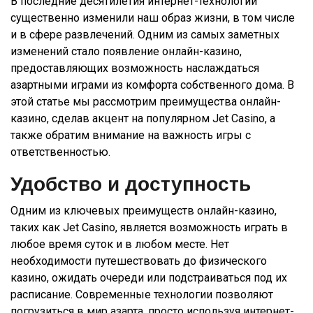
В последние десятилетия интернет-технологии
существенно изменили наш образ жизни, в том числе
и в сфере развлечений. Одним из самых заметных
изменений стало появление онлайн-казино,
предоставляющих возможность наслаждаться
азартными играми из комфорта собственного дома. В
этой статье мы рассмотрим преимущества онлайн-
казино, сделав акцент на популярном Jet Casino, а
также обратим внимание на важность игры с
ответственностью.
Удобство и доступность
Одним из ключевых преимуществ онлайн-казино,
таких как Jet Casino, является возможность играть в
любое время суток и в любом месте. Нет
необходимости путешествовать до физического
казино, ожидать очереди или подстраиваться под их
расписание. Современные технологии позволяют
погрузиться в мир азарта, просто используя интернет-