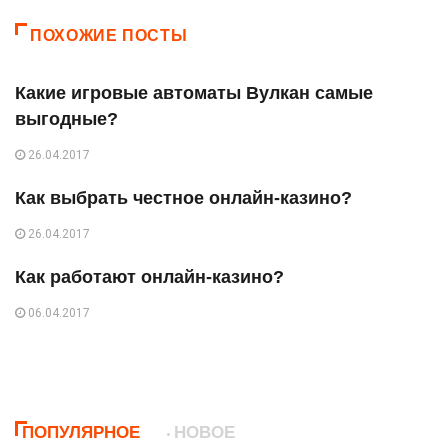
ПОХОЖИЕ ПОСТЫ
Какие игровые автоматы Вулкан самые
выгодные?
26.04.2017
Как выбрать честное онлайн-казино?
26.04.2017
Как работают онлайн-казино?
06.04.2017
ПОПУЛЯРНОЕ
НОВОЕ