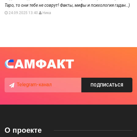
Таро, то они тебе не соврут! Факты, мифы и психология гадан…)
24.09.2025 13:40
Ника
Telegram-канал
ПОДПИСАТЬСЯ
О проекте