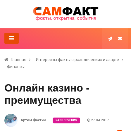
Главная
Интересны факты о развлечениях и азарте
Финансы
Онлайн казино -
преимущества
Артем Фактин
27.04.2017
РАЗВЛЕЧЕНИЯ