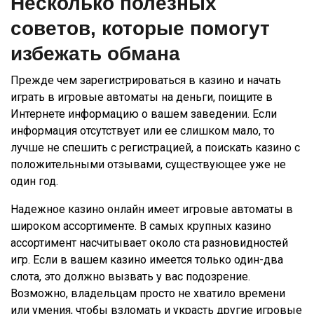
Несколько полезных
советов, которые помогут
избежать обмана
Прежде чем зарегистрироваться в казино и начать
играть в игровые автоматы на деньги, поищите в
Интернете информацию о вашем заведении. Если
информация отсутствует или ее слишком мало, то
лучше не спешить с регистрацией, а поискать казино с
положительными отзывами, существующее уже не
один год.
Надежное казино онлайн имеет игровые автоматы в
широком ассортименте. В самых крупных казино
ассортимент насчитывает около ста разновидностей
игр. Если в вашем казино имеется только один-два
слота, это должно вызвать у вас подозрение.
Возможно, владельцам просто не хватило времени
или умения, чтобы взломать и украсть другие игровые