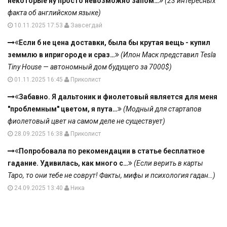
некоторые ну просто невозможно запом…
(23 интересных
факта об английском языке)
10.11.2025 17:53
Завсегдай
Если б не цена доставки, была бы крутая вещь - купил
земмлю в ипригороде и сраз…
(Илон Маск представил Tesla
Tiny House — автономный дом будущего за 7000$)
01.11.2025 16:45
Приколист
Забавно. Я дальтоник и фиолетовый является для меня
"проблемным" цветом, я пута…
(Модный для стартапов
фиолетовый цвет на самом деле не существует)
28.09.2025 16:38
Приколист
Попробовала по рекомендации в статье бесплатное
гадание. Удивилась, как много с…
(Если верить в карты
Таро, то они тебе не соврут! Факты, мифы и психология гадан…)
24.09.2025 13:40
Ника