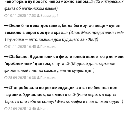
некоторые ну просто невозможно запом…
(23 интересных
факта об английском языке)
10.11.2025 17:53
Завсегдай
Если б не цена доставки, была бы крутая вещь - купил
земмлю в ипригороде и сраз…
(Илон Маск представил Tesla
Tiny House — автономный дом будущего за 7000$)
01.11.2025 16:45
Приколист
Забавно. Я дальтоник и фиолетовый является для меня
"проблемным" цветом, я пута…
(Модный для стартапов
фиолетовый цвет на самом деле не существует)
28.09.2025 16:38
Приколист
Попробовала по рекомендации в статье бесплатное
гадание. Удивилась, как много с…
(Если верить в карты
Таро, то они тебе не соврут! Факты, мифы и психология гадан…)
24.09.2025 13:40
Ника