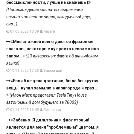
бессмысленности, лучше не скажешь )
(Происхождение крылатых выражений:
всыпать по первое число, закадычный друг,
сир…)
01.08.2026 13:09
Nayam
Мне сложней всего даются фразовые
глаголы, некоторые ну просто невозможно
запом…
(23 интересных факта об английском
языке)
10.11.2025 17:53
Завсегдай
Если б не цена доставки, была бы крутая
вещь - купил земмлю в ипригороде и сраз…
(Илон Маск представил Tesla Tiny House —
автономный дом будущего за 7000$)
01.11.2025 16:45
Приколист
Забавно. Я дальтоник и фиолетовый
является для меня "проблемным" цветом, я