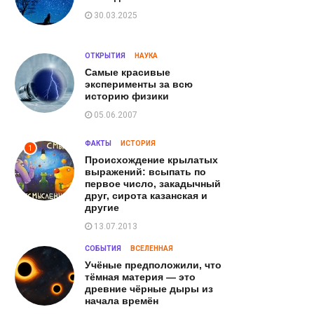
30.03.2025
ОТКРЫТИЯ
НАУКА
Самые красивые
эксперименты за всю
историю физики
05.06.2007
ФАКТЫ
ИСТОРИЯ
1
Происхождение крылатых
выражений: всыпать по
первое число, закадычный
друг, сирота казанская и
другие
13.07.2013
СОБЫТИЯ
ВСЕЛЕННАЯ
Учёные предположили, что
тёмная материя — это
древние чёрные дыры из
начала времён