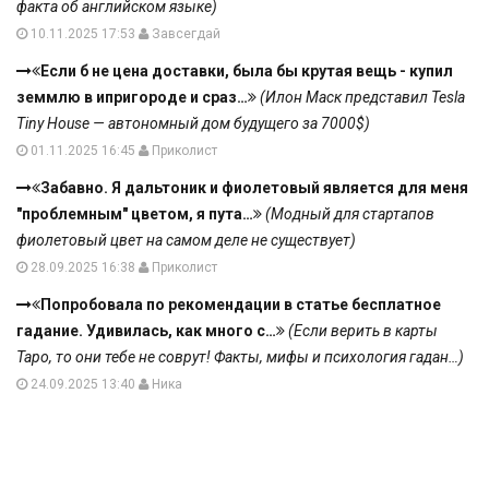
факта об английском языке)
10.11.2025 17:53
Завсегдай
Если б не цена доставки, была бы крутая вещь - купил
земмлю в ипригороде и сраз…
(Илон Маск представил Tesla
Tiny House — автономный дом будущего за 7000$)
01.11.2025 16:45
Приколист
Забавно. Я дальтоник и фиолетовый является для меня
"проблемным" цветом, я пута…
(Модный для стартапов
фиолетовый цвет на самом деле не существует)
28.09.2025 16:38
Приколист
Попробовала по рекомендации в статье бесплатное
гадание. Удивилась, как много с…
(Если верить в карты
Таро, то они тебе не соврут! Факты, мифы и психология гадан…)
24.09.2025 13:40
Ника