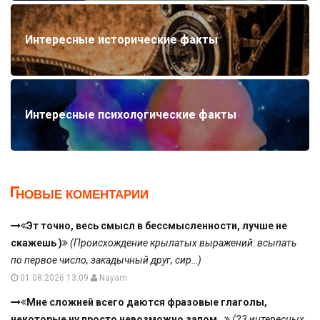
Интересные исторические факты
Интересные психологические факты
НОВЫЕ КОМЕНТАРИИ
Эт точно, весь смысл в бессмысленности, лучше не
скажешь )
(Происхождение крылатых выражений: всыпать
по первое число, закадычный друг, сир…)
01.08.2026 13:09
Nayam
Мне сложней всего даются фразовые глаголы,
некоторые ну просто невозможно запом…
(23 интересных