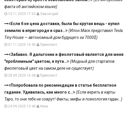
факта об английском языке)
10.11.2025 17:53
Завсегдай
Если б не цена доставки, была бы крутая вещь - купил
земмлю в ипригороде и сраз…
(Илон Маск представил Tesla
Tiny House — автономный дом будущего за 7000$)
01.11.2025 16:45
Приколист
Забавно. Я дальтоник и фиолетовый является для меня
"проблемным" цветом, я пута…
(Модный для стартапов
фиолетовый цвет на самом деле не существует)
28.09.2025 16:38
Приколист
Попробовала по рекомендации в статье бесплатное
гадание. Удивилась, как много с…
(Если верить в карты
Таро, то они тебе не соврут! Факты, мифы и психология гадан…)
24.09.2025 13:40
Ника