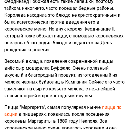
Фердинанд l обожал есть такие лепешки, поэтому
тайком, инкогнито, часто посещал бедные районы.
Королева находила это блюдо не аристократичным и
была категорически против введения его в
королевское меню. Но внук короля Фердинанде ll,
который тоже обожал пиццу, с помощью королевских
поваров облагородил блюдо и подал его на День
рождения королевы.
Весомый вклад в появления современной пиццы
внёс сыр моцарелла Буффало. Очень полезный
вкусный и благородный продукт, изготовленный из
молока черных буйволиц в Кампании. Сейчас его часто
заменяют на сыр из козьего молока, с нежнейшей
консистенцией и превосходным вкусом.
Пицца "Маргарита", самая популярная нынче
пицца по
акции
в пиццериях, появилась после посещения
королевы Маргариты в 1889 году Неаполя. Все
королевское меню очень приелось королеве и она