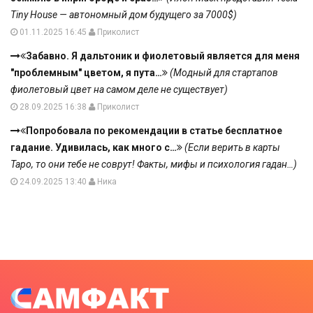
Tiny House — автономный дом будущего за 7000$)
01.11.2025 16:45
Приколист
Забавно. Я дальтоник и фиолетовый является для меня
"проблемным" цветом, я пута…
(Модный для стартапов
фиолетовый цвет на самом деле не существует)
28.09.2025 16:38
Приколист
Попробовала по рекомендации в статье бесплатное
гадание. Удивилась, как много с…
(Если верить в карты
Таро, то они тебе не соврут! Факты, мифы и психология гадан…)
24.09.2025 13:40
Ника