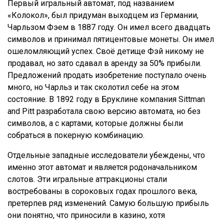
Первый игральный автомат, под названием
«Колокол», был придуман выходцем из Германии,
Чарльзом Фэем в 1887 году. Он имел всего двадцать
символов и принимал пятицентовые монеты. Он имел
ошеломляющий успех. Своё детище Фэй никому не
продавал, но зато сдавал в аренду за 50% прибыли.
Предложений продать изобретение поступало очень
много, но Чарльз и так сколотил себе на этом
состояние. В 1892 году в Бруклине компания Sittman
and Pitt разработала свою версию автомата, но без
символов, а с картами, которые должны были
собраться в покерную комбинацию.
Отдельные западные исследователи убеждены, что
именно этот автомат и является родоначальником
слотов. Эти игральные аттракционы стали
востребованы в сороковых годах прошлого века,
претерпев ряд изменений. Самую большую прибыль
они понятно, что приносили в казино, хотя