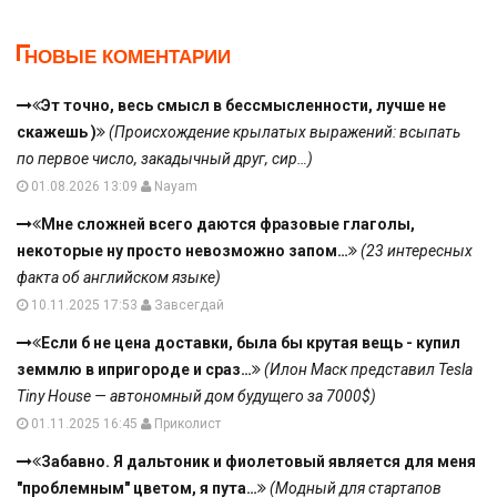
НОВЫЕ КОМЕНТАРИИ
Эт точно, весь смысл в бессмысленности, лучше не
скажешь )
(Происхождение крылатых выражений: всыпать
по первое число, закадычный друг, сир…)
01.08.2026 13:09
Nayam
Мне сложней всего даются фразовые глаголы,
некоторые ну просто невозможно запом…
(23 интересных
факта об английском языке)
10.11.2025 17:53
Завсегдай
Если б не цена доставки, была бы крутая вещь - купил
земмлю в ипригороде и сраз…
(Илон Маск представил Tesla
Tiny House — автономный дом будущего за 7000$)
01.11.2025 16:45
Приколист
Забавно. Я дальтоник и фиолетовый является для меня
"проблемным" цветом, я пута…
(Модный для стартапов