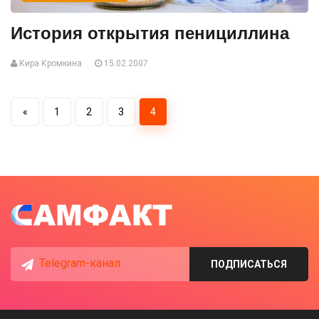
История открытия пенициллина
Кира Кромкина
15.02.2007
«
1
2
3
4
Telegram-канал
ПОДПИСАТЬСЯ